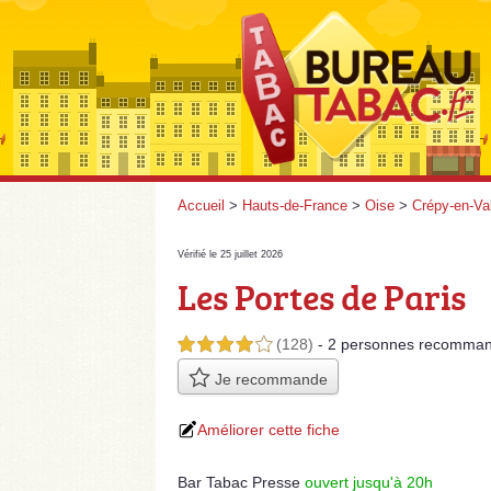
Accueil
>
Hauts-de-France
>
Oise
>
Crépy-en-Va
Vérifié le 25 juillet 2026
Les Portes de Paris
(128)
- 2 personnes
recomman
4,0 étoiles sur 5
Je recommande
Améliorer cette fiche
Bar Tabac Presse
ouvert jusqu'à 20h