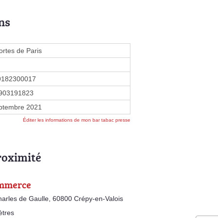
ns
ortes de Paris
9182300017
903191823
ptembre 2021
Éditer les informations de mon bar tabac presse
roximité
mmerce
arles de Gaulle, 60800 Crépy-en-Valois
ètres