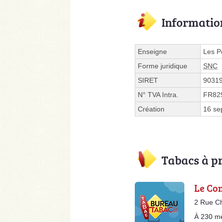
Informatio
Enseigne
Les P
Forme juridique
SNC
SIRET
9031
N° TVA Intra.
FR82
Création
16 se
Tabacs à p
Le Co
2 Rue Ch
À 230 m