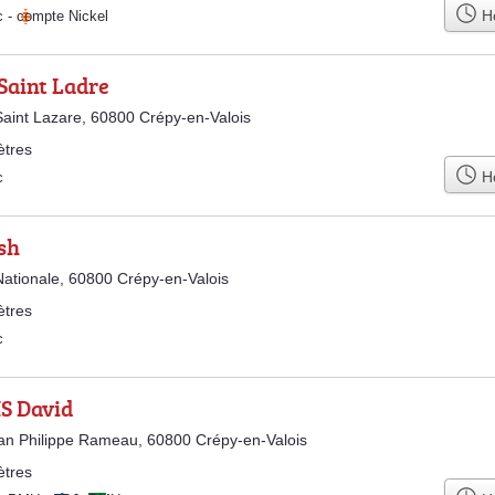
Ho
c
-
compte Nickel
Saint Ladre
aint Lazare, 60800 Crépy-en-Valois
ètres
Ho
c
sh
ationale, 60800 Crépy-en-Valois
ètres
c
S David
an Philippe Rameau, 60800 Crépy-en-Valois
ètres