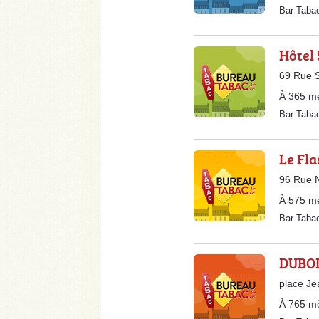
Bar Taba
Hôtel 
69 Rue S
À 365 m
Bar Taba
Le Fla
96 Rue N
À 575 m
Bar Taba
DUBOI
place Je
À 765 m