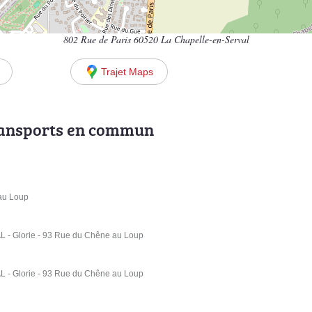
802 Rue de Paris 60520 La Chapelle-en-Serval
Trajet Maps
ransports en commun
 au Loup
- Glorie - 93 Rue du Chêne au Loup
- Glorie - 93 Rue du Chêne au Loup