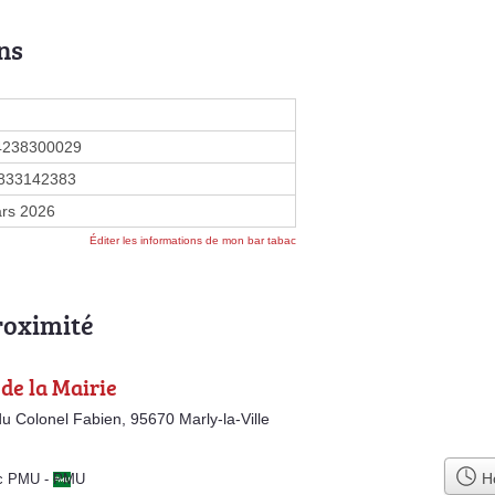
ns
4238300029
833142383
rs 2026
Éditer les informations de mon bar tabac
roximité
de la Mairie
u Colonel Fabien, 95670 Marly-la-Ville
Ho
ac PMU
-
PMU