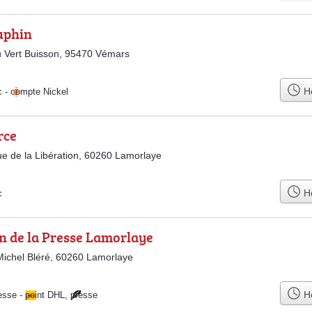
uphin
 Vert Buisson, 95470 Vémars
Ho
c
-
compte Nickel
rce
e de la Libération, 60260 Lamorlaye
Ho
c
n de la Presse Lamorlaye
ichel Bléré, 60260 Lamorlaye
Ho
esse
-
point DHL
,
presse