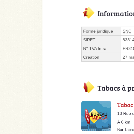
Informatio
Forme juridique
SNC
SIRET
8331
N° TVA Intra.
FR31
Création
27 ma
Tabacs à p
Tabac 
13 Rue d
À 6 km
Bar Tab