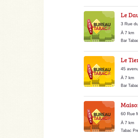
Le Da
3 Rue du
À 7 km
Bar Taba
Le Tie
45 avenu
À 7 km
Bar Taba
Maiso
60 Rue M
À 7 km
Tabac Pr