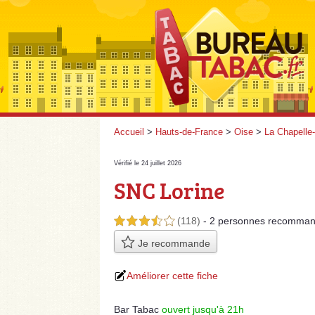
Accueil
>
Hauts-de-France
>
Oise
>
La Chapelle
Vérifié le 24 juillet 2026
SNC Lorine
(118)
- 2 personnes
recomman
3,5 étoiles sur 5
Je recommande
Améliorer cette fiche
Bar Tabac
ouvert jusqu'à 21h