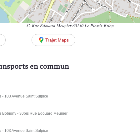
32 Rue Edouard Meunier 60150 Le Plessis-Brion
Trajet Maps
ransports en commun
 - 103 Avenue Saint Sulpice
e Bobigny - 30bis Rue Edouard Meunier
 - 103 Avenue Saint Sulpice