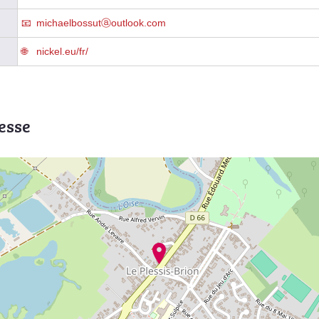
michaelbossutⓐoutlook.com
nickel.eu/fr/
esse