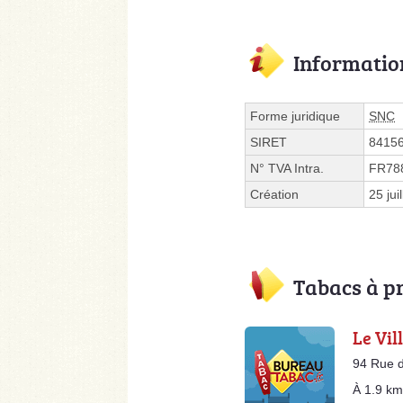
Informatio
Forme juridique
SNC
SIRET
8415
N° TVA Intra.
FR78
Création
25 jui
Tabacs à p
Le Vil
94 Rue 
À 1.9 km