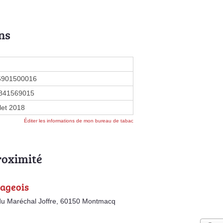
ns
6901500016
841569015
llet 2018
Éditer les informations de mon bureau de tabac
roximité
lageois
du Maréchal Joffre, 60150 Montmacq