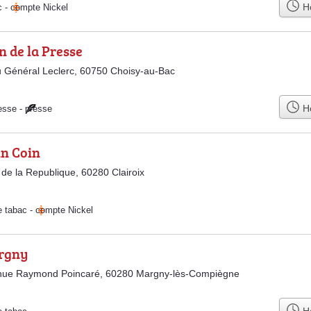
Ho
c
-
compte Nickel
 de la Presse
 Général Leclerc, 60750 Choisy-au-Bac
Ho
esse
-
presse
in Coin
de la Republique, 60280 Clairoix
e tabac
-
compte Nickel
rgny
nue Raymond Poincaré, 60280 Margny-lès-Compiègne