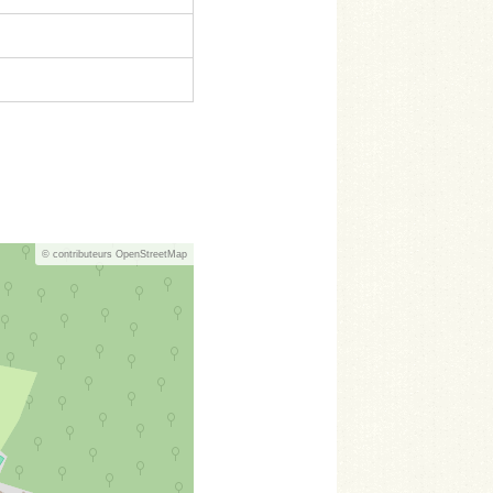
© contributeurs OpenStreetMap