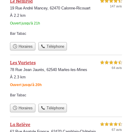
Le Nemrod
4,5 étoiles sur 5
147 avis
19 Rue André Mancey, 62470 Calonne-Ricouart
À 2.2 km
Ouvert jusqu'à 21h
Bar Tabac
Horaires
Téléphone
Les Varietes
4,5 étoiles sur 5
64 avis
78 Rue Jean Jaurès, 62540 Marles-les-Mines
À 2.3 km
Ouvert jusqu'à 20h
Bar Tabac
Horaires
Téléphone
La Relève
4,5 étoiles sur 5
67 avis
62 Rue Anatole France, 62470 Camblain-Châtelain