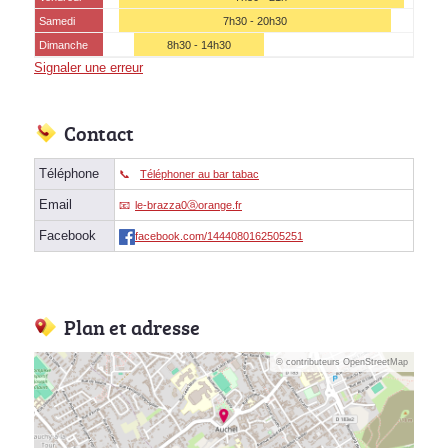
Samedi
7h30 - 20h30
Dimanche
8h30 - 14h30
Signaler une erreur
Contact
Téléphone
Téléphoner au bar tabac
Email
le-brazza0ⓐorange.fr
Facebook
facebook.com/1444080162505251
Plan et adresse
© contributeurs OpenStreetMap