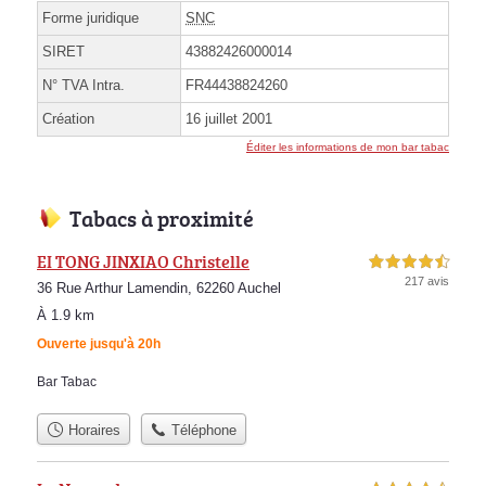
Forme juridique
SNC
SIRET
43882426000014
N° TVA Intra.
FR44438824260
Création
16 juillet 2001
Éditer les informations de mon bar tabac
Tabacs à proximité
EI TONG JINXIAO Christelle
4,5 étoiles sur 5
217 avis
36 Rue Arthur Lamendin, 62260 Auchel
À 1.9 km
Ouverte jusqu'à 20h
Bar Tabac
Horaires
Téléphone