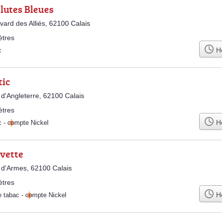
lutes Bleues
vard des Alliés, 62100 Calais
ètres
Ho
c
tic
 d'Angleterre, 62100 Calais
ètres
Ho
c
-
compte Nickel
ivette
 d'Armes, 62100 Calais
ètres
Ho
e tabac
-
compte Nickel