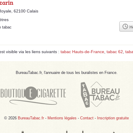
zarin
oyale, 62100 Calais
ètres
Ho
e tabac
 visible via les liens suivants :
tabac Hauts-de-France
,
tabac 62
,
taba
BureauTabac.fr, l'annuaire de tous les buralistes en France.
© 2026
BureauTabac.fr
-
Mentions légales
-
Contact
-
Inscription gratuite