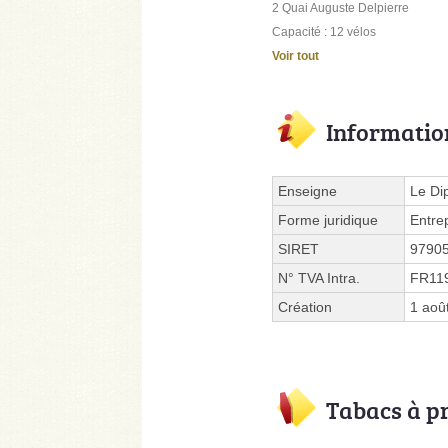
2 Quai Auguste Delpierre
Capacité : 12 vélos
Voir tout
Informatio
Enseigne
Le Di
Forme juridique
Entre
SIRET
9790
N° TVA Intra.
FR11
Création
1 aoû
Tabacs à p