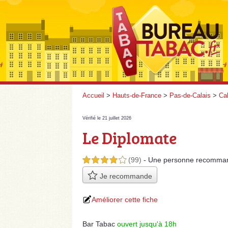
Accueil
>
Hauts-de-France
>
Pas-de-Calais
>
Cal
Vérifié le 21 juillet 2026
Le Diplomate
(99)
- Une personne
recomma
4,0 étoiles sur 5
Je recommande
Améliorer cette fiche
Bar Tabac
ouvert jusqu'à 18h