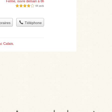
Fermé, ouvre demain à 8h
44 avis
4,0 étoiles sur 5
raires
Téléphone
c Calais
.