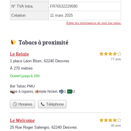
N° TVA Intra.
FR76532229580
Création
11 mars 2025
Éditer les informations de mon bar tabac
Tabacs à proximité
Le Relais
4,0 étoiles sur 5
77 avis
1 place Léon Blum, 62240 Desvres
À 270 mètres
Ouvert jusqu'à 20h
Bar Tabac PMU
cave à cigares
,
compte Nickel
,
FDJ
,
PMU
Horaires
Téléphone
Le Welcome
4,0 étoiles sur 5
40 avis
25 Rue Roger Salengro, 62240 Desvres