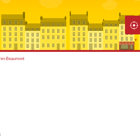
nin-Beaumont
t