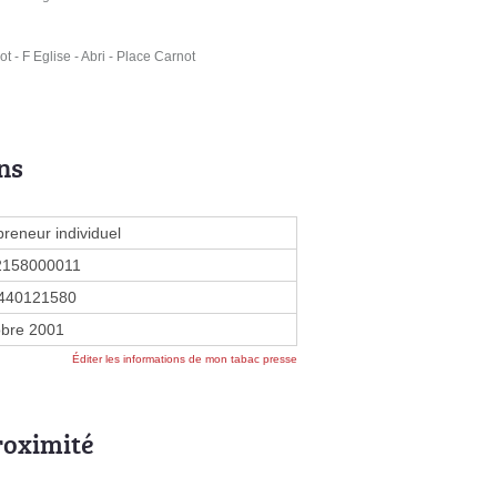
 F Eglise - Abri - Place Carnot
ns
preneur individuel
2158000011
440121580
obre 2001
Éditer les informations de mon tabac presse
roximité