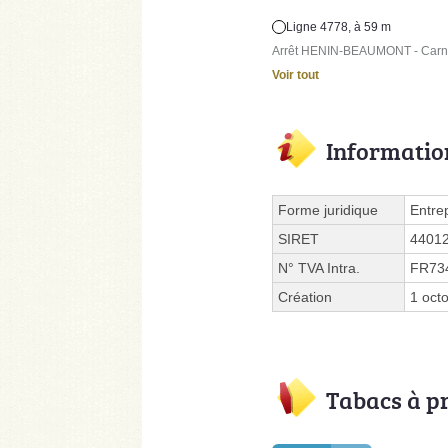
Ligne 4778, à 59 m
Arrêt HENIN-BEAUMONT - Carnot -
Voir tout
Informatio
Forme juridique
Entre
SIRET
4401
N° TVA Intra.
FR73
Création
1 oct
Tabacs à p