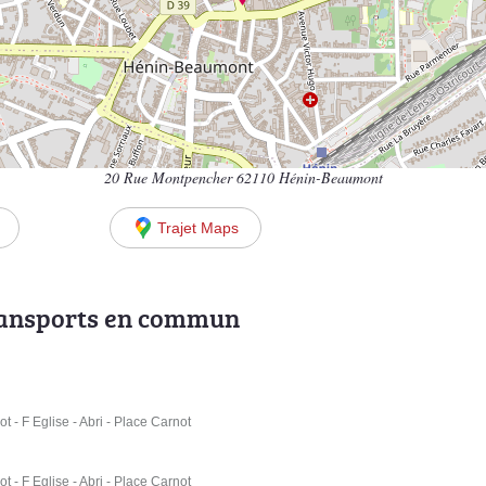
20 Rue Montpencher 62110 Hénin-Beaumont
Trajet Maps
ransports en commun
 F Eglise - Abri - Place Carnot
 F Eglise - Abri - Place Carnot