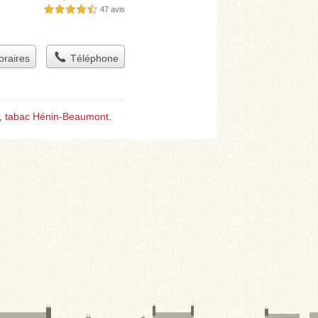
47 avis
4,5 étoiles sur 5
raires
Téléphone
,
tabac Hénin-Beaumont
.