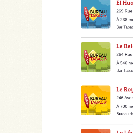
EI Hu
269 Rue
À 238 m
Bar Taba
Le Rel
264 Rue
À 540 m
Bar Taba
Le Ro
246 Aven
À 700 m
Bureau d
La Lib