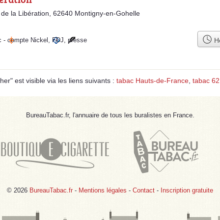
de la Libération, 62640 Montigny-en-Gohelle
Ho
c
-
compte Nickel
,
FDJ
,
presse
est visible via les liens suivants :
tabac Hauts-de-France
,
tabac 62
BureauTabac.fr, l'annuaire de tous les buralistes en France.
© 2026
BureauTabac.fr
-
Mentions légales
-
Contact
-
Inscription gratuite