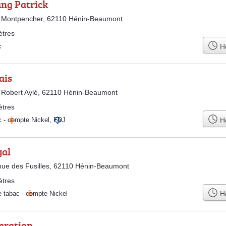
ang Patrick
 Montpencher, 62110 Hénin-Beaumont
ètres
Ho
c
ais
 Robert Aylé, 62110 Hénin-Beaumont
ètres
Ho
c
-
compte Nickel
,
FDJ
yal
ue des Fusilles, 62110 Hénin-Beaumont
ètres
Ho
e tabac
-
compte Nickel
eration