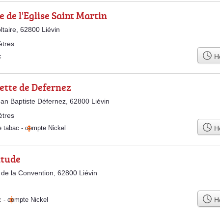
e de l'Eglise Saint Martin
ltaire, 62800 Liévin
ètres
Ho
c
ette de Defernez
an Baptiste Défernez, 62800 Liévin
ètres
Ho
e tabac
-
compte Nickel
itude
de la Convention, 62800 Liévin
Ho
c
-
compte Nickel