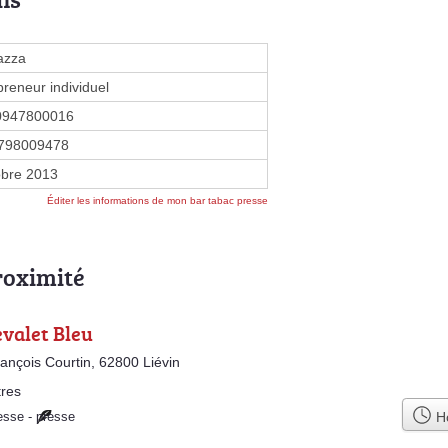
azza
preneur individuel
0947800016
798009478
obre 2013
Éditer les informations de mon bar tabac presse
roximité
valet Bleu
ançois Courtin, 62800 Liévin
res
Ho
esse
-
presse