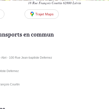
18 Rue François Courtin 62800 Liévin
Trajet Maps
ransports en commun
- Abri - 100 Rue Jean-baptiste Defernez
tiste Defernez
rançois Courtin
ns