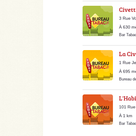
Civett
3 Rue Vo
À 630 m
Bar Taba
La Civ
1 Rue Je
À 695 m
Bureau d
L'Hab
101 Rue 
À 1 km
Bar Taba