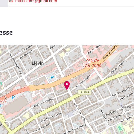
maxxxdmⓐgmail.com
esse