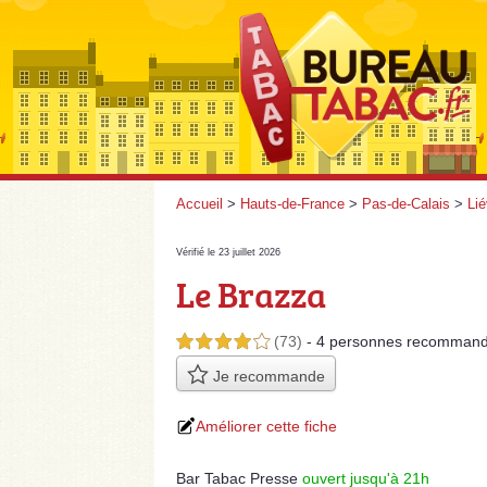
Accueil
>
Hauts-de-France
>
Pas-de-Calais
>
Lié
Vérifié le 23 juillet 2026
Le Brazza
(73)
- 4 personnes
recommand
4,0 étoiles sur 5
Je recommande
Améliorer cette fiche
Bar Tabac Presse
ouvert jusqu'à 21h