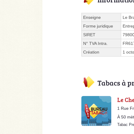
Enseigne
Le Br
Forme juridique
Entre
SIRET
7980
N° TVA Intra.
FR61
Création
1 oct
Tabacs à p
Le Che
1 Rue Fr
À 50 mèt
Tabac Pr