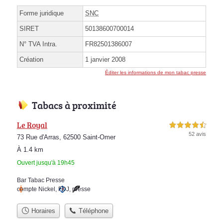
Forme juridique
SNC
SIRET
50138600700014
N° TVA Intra.
FR82501386007
Création
1 janvier 2008
Éditer les informations de mon tabac presse
Tabacs à proximité
Le Royal
4,5 étoiles sur 5
52 avis
73 Rue d'Arras, 62500 Saint-Omer
À 1.4 km
Ouvert jusqu'à 19h45
Bar Tabac Presse
compte Nickel
,
FDJ
,
presse
Horaires
Téléphone