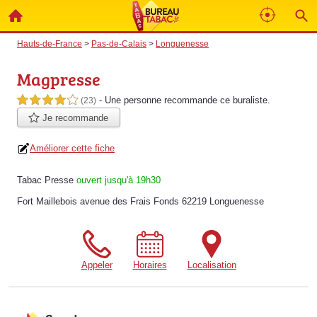
Hauts-de-France
>
Pas-de-Calais
>
Longuenesse
Magpresse
- Une personne
recommande
ce buraliste.
4,0 étoiles sur 5
(23)
Je recommande
Améliorer cette fiche
Tabac Presse
ouvert jusqu'à 19h30
Fort Maillebois avenue des Frais Fonds 62219 Longuenesse
Appeler
Horaires
Localisation