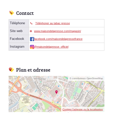
Contact
Téléphone
Téléphoner au tabac presse
Site web
www.maisondelapresse.com/magasin/
Facebook
facebook.com/maisondelapressefrance
Instagram
@maisondelapresse_officiel
Plan et adresse
© contributeurs OpenStreetMap
Corriger l’adresse ou la localisation