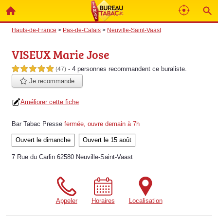
Hauts-de-France
>
Pas-de-Calais
>
Neuville-Saint-Vaast
VISEUX Marie Jose
- 4 personnes
recommandent
ce buraliste.
5,0 étoiles sur 5
(47)
Je recommande
Améliorer cette fiche
Bar Tabac Presse
fermée, ouvre demain à 7h
Ouvert le dimanche
Ouvert le 15 août
7 Rue du Carlin 62580 Neuville-Saint-Vaast
Appeler
Horaires
Localisation