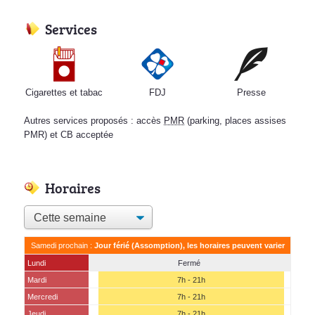
Services
Cigarettes et tabac
FDJ
Presse
Autres services proposés : accès
PMR
(parking, places assises
PMR) et CB acceptée
Horaires
Samedi prochain :
Jour férié (Assomption), les horaires peuvent varier
Lundi
Fermé
Mardi
7h - 21h
Mercredi
7h - 21h
Jeudi
7h - 21h