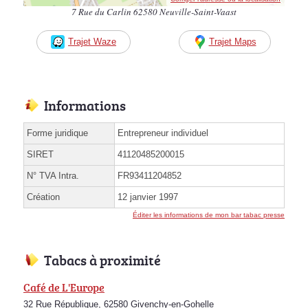
7 Rue du Carlin 62580 Neuville-Saint-Vaast
Trajet Waze
Trajet Maps
Informations
Forme juridique
Entrepreneur individuel
SIRET
41120485200015
N° TVA Intra.
FR93411204852
Création
12 janvier 1997
Éditer les informations de mon bar tabac presse
Tabacs à proximité
Café de L'Europe
32 Rue République, 62580 Givenchy-en-Gohelle