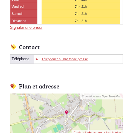
Vendredi
7h - 21h
Samedi
7h - 21h
(15 août)
Dimanche
7h - 21h
Signaler une erreur
Contact
Téléphone
Téléphoner au bar tabac presse
Plan et adresse
© contributeurs OpenStreetMap
Corriger l’adresse ou la localisation