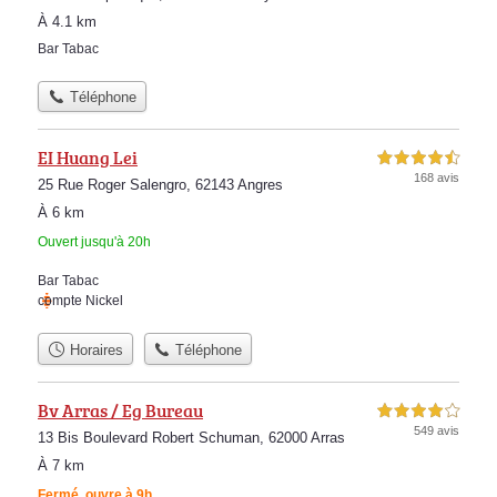
À 4.1 km
Bar Tabac
Téléphone
EI Huang Lei
4,5 étoiles sur 5
168 avis
25 Rue Roger Salengro, 62143 Angres
À 6 km
Ouvert jusqu'à 20h
Bar Tabac
compte Nickel
Horaires
Téléphone
Bv Arras / Eg Bureau
4,0 étoiles sur 5
549 avis
13 Bis Boulevard Robert Schuman, 62000 Arras
À 7 km
Fermé, ouvre à 9h