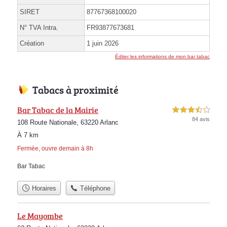
SIRET
87767368100020
N° TVA Intra.
FR93877673681
Création
1 juin 2026
Éditer les informations de mon bar tabac
Tabacs à proximité
Bar Tabac de la Mairie
3,5 étoiles sur 5
84 avis
108 Route Nationale, 63220 Arlanc
À 7 km
Fermée, ouvre demain à 8h
Bar Tabac
Horaires
Téléphone
Le Mayombe