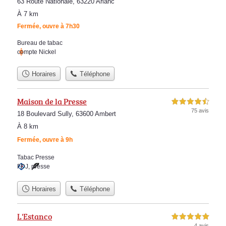
63 Route Nationale, 63220 Arlanc
À 7 km
Fermée, ouvre à 7h30
Bureau de tabac
compte Nickel
Horaires
Téléphone
Maison de la Presse
4,5 étoiles sur 5
75 avis
18 Boulevard Sully, 63600 Ambert
À 8 km
Fermée, ouvre à 9h
Tabac Presse
FDJ
,
presse
Horaires
Téléphone
L'Estanco
5,0 étoiles sur 5
4 avis