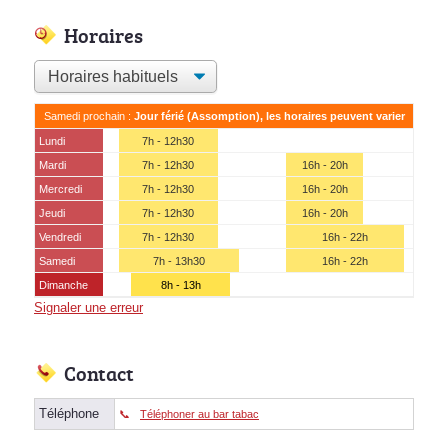
Horaires
Samedi prochain :
Jour férié (Assomption), les horaires peuvent varier
Lundi
7h - 12h30
Mardi
7h - 12h30
16h - 20h
Mercredi
7h - 12h30
16h - 20h
Jeudi
7h - 12h30
16h - 20h
Vendredi
7h - 12h30
16h - 22h
Samedi
7h - 13h30
16h - 22h
Dimanche
8h - 13h
Signaler une erreur
Contact
Téléphone
Téléphoner au bar tabac