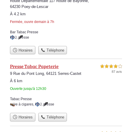
Route Départementale 117 Route de Bayonne,
64230 Poey-de-Lescar
À 4.2 km
Fermée, ouvre demain à 7h
Bar Tabac Presse
FDJ
,
presse
Horaires
Téléphone
Presse Tabac Papeterie
4,0 étoiles sur 5
87 avis
9 Rue du Pont Long, 64121 Serres-Castet
À 6 km
Ouverte jusqu'à 12h30
Tabac Presse
cave à cigares
,
FDJ
,
presse
Horaires
Téléphone