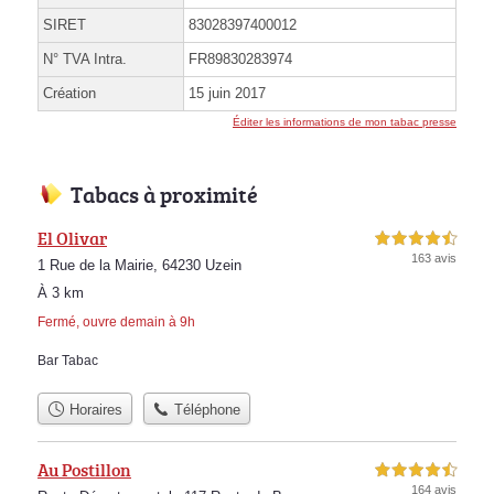
SIRET
83028397400012
N° TVA Intra.
FR89830283974
Création
15 juin 2017
Éditer les informations de mon tabac presse
Tabacs à proximité
El Olivar
4,5 étoiles sur 5
163 avis
1 Rue de la Mairie, 64230 Uzein
À 3 km
Fermé, ouvre demain à 9h
Bar Tabac
Horaires
Téléphone
Au Postillon
4,5 étoiles sur 5
164 avis