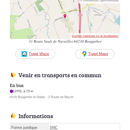
© contributeurs OpenStreetMap
Corriger l’adresse ou la localisation
31 Route Sault de Navailles 64230 Bougarber
Trajet Waze
Trajet Maps
Venir en transports en commun
En bus
L0701, à 73 m
Arrêt Bougarber le Relais - 2 Route de Beyrie
Informations
Forme juridique
SNC