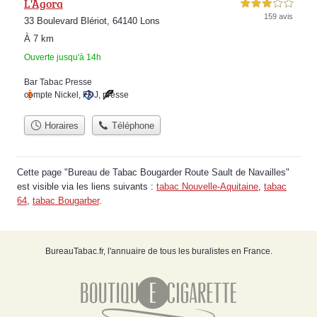
L'Agora
3,0 étoiles sur 5
159 avis
33 Boulevard Blériot, 64140 Lons
À 7 km
Ouverte jusqu'à 14h
Bar Tabac Presse
compte Nickel
,
FDJ
,
presse
Horaires
Téléphone
Cette page "Bureau de Tabac Bougarder Route Sault de Navailles"
est visible via les liens suivants :
tabac Nouvelle-Aquitaine
,
tabac
64
,
tabac Bougarber
.
BureauTabac.fr, l'annuaire de tous les buralistes en France.