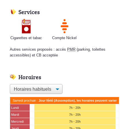
Services
Cigarettes et tabac
Compte Nickel
Autres services proposés : accès
PMR
(parking, toilettes
accessibles) et CB acceptée
Horaires
Samedi prochain :
Jour férié (Assomption), les horaires peuvent varier
Lundi
7h - 20h
Mardi
7h - 20h
Mercredi
7h - 20h
Jeudi
7h - 20h