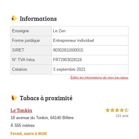
Informations
Enseigne
Le Zen
Forme juridique
Entrepreneur individuel
SIRET
90302811600015
N° TVA Intra.
FR72903028116
Création
3 septembre 2021
Éditer les informations de mon bar tabac
Tabacs à proximité
Le Tonkin
4,5 étoiles sur 5
151 avis
18 avenue du Tonkin, 64140 Billère
À 555 mètres
Fermé, ouvre à 8h30