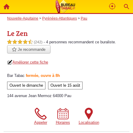
Nouvelle-Aquitaine
>
Pyrénées-Atlantiques
>
Pau
Le Zen
- 4 personnes
recommandent
ce buraliste.
4,5 étoiles sur 5
(242)
Je recommande
Améliorer cette fiche
Bar Tabac
fermée, ouvre à 8h
Ouvert le dimanche
Ouvert le 15 août
144 avenue Jean Mermoz 64000 Pau
Appeler
Horaires
Localisation