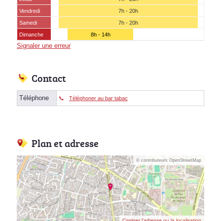
Vendredi
7h - 20h
Samedi
7h - 20h
Dimanche
8h - 14h
Signaler une erreur
Contact
Téléphone
Téléphoner au bar tabac
Plan et adresse
© contributeurs OpenStreetMap
Corriger l’adresse ou la localisation