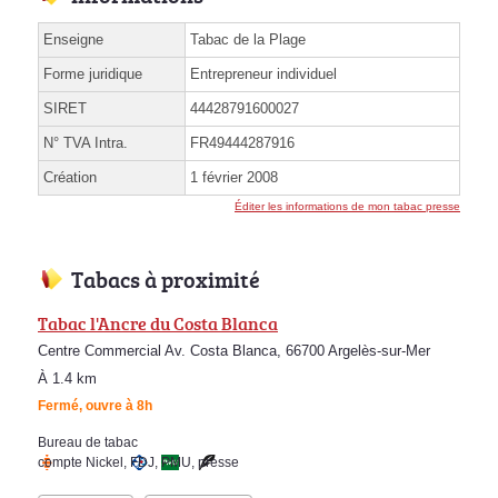
Enseigne
Tabac de la Plage
Forme juridique
Entrepreneur individuel
SIRET
44428791600027
N° TVA Intra.
FR49444287916
Création
1 février 2008
Éditer les informations de mon tabac presse
Tabacs à proximité
Tabac l'Ancre du Costa Blanca
Centre Commercial Av. Costa Blanca, 66700 Argelès-sur-Mer
À 1.4 km
Fermé, ouvre à 8h
Bureau de tabac
compte Nickel
,
FDJ
,
PMU
,
presse