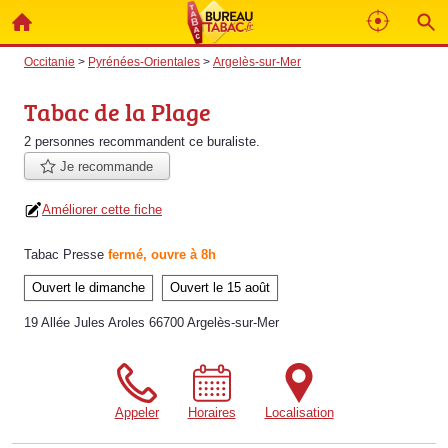
Occitanie
>
Pyrénées-Orientales
>
Argelès-sur-Mer
Tabac de la Plage
2 personnes
recommandent
ce buraliste.
Je recommande
Améliorer cette fiche
Tabac Presse
fermé, ouvre à 8h
Ouvert le dimanche
Ouvert le 15 août
19 Allée Jules Aroles 66700 Argelès-sur-Mer
Appeler
Horaires
Localisation