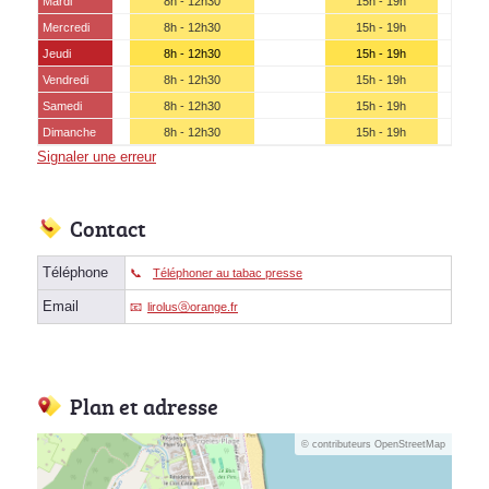
Mardi
8h - 12h30
15h - 19h
Mercredi
8h - 12h30
15h - 19h
Jeudi
8h - 12h30
15h - 19h
Vendredi
8h - 12h30
15h - 19h
Samedi
8h - 12h30
15h - 19h
Dimanche
8h - 12h30
15h - 19h
Signaler une erreur
Contact
Téléphone
Téléphoner au tabac presse
Email
lirolusⓐorange.fr
Plan et adresse
© contributeurs OpenStreetMap