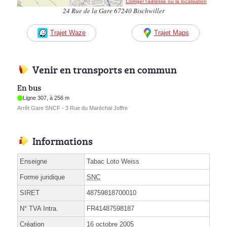
Corriger l’adresse ou la localisation
24 Rue de la Gare 67240 Bischwiller
Trajet Waze
Trajet Maps
Venir en transports en commun
En bus
Ligne 307, à 256 m
Arrêt Gare SNCF - 3 Rue du Maréchal Joffre
Informations
Enseigne
Tabac Loto Weiss
Forme juridique
SNC
SIRET
48759818700010
N° TVA Intra.
FR41487598187
Création
16 octobre 2005