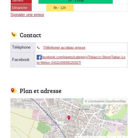
Samedi
7h - 17h30
Dimanche
8h - 12h
Signaler une erreur
Contact
Téléphone
Téléphoner au tabac presse
facebook.com/pages/category/Tobacco-Store/Tabac-Lo
Facebook
to-Weiss-2411143939120327/
Plan et adresse
© contributeurs OpenStreetMap