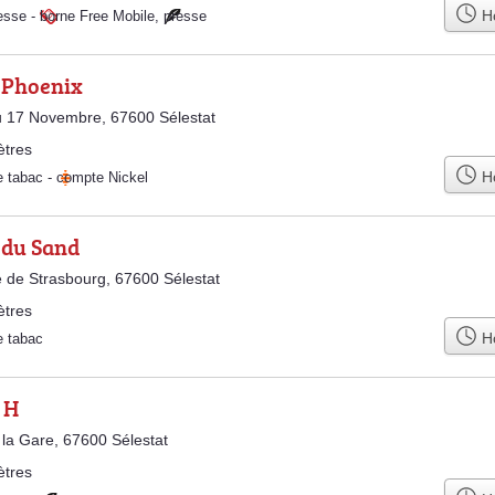
Ho
esse
-
borne Free Mobile
,
presse
 Phoenix
 17 Novembre, 67600 Sélestat
ètres
Ho
e tabac
-
compte Nickel
 du Sand
 de Strasbourg, 67600 Sélestat
ètres
Ho
e tabac
 H
 la Gare, 67600 Sélestat
ètres