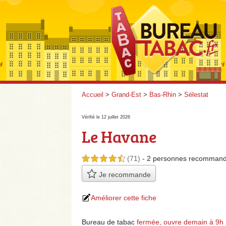
Accueil
>
Grand-Est
>
Bas-Rhin
>
Sélestat
Vérifié le 12 juillet 2026
Le Havane
(71)
- 2 personnes
recommand
4,5 étoiles sur 5
Je recommande
Améliorer cette fiche
Bureau de tabac
fermée, ouvre demain à 9h