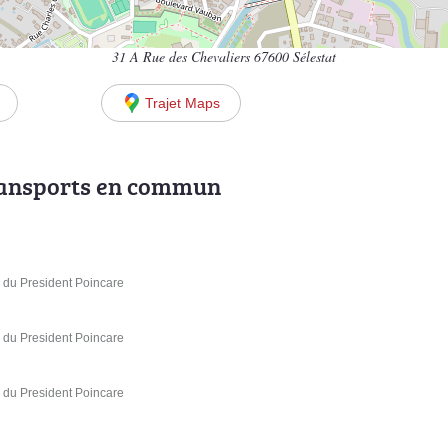
31 A Rue des Chevaliers 67600 Sélestat
Trajet Maps
ransports en commun
e du President Poincare
e du President Poincare
e du President Poincare