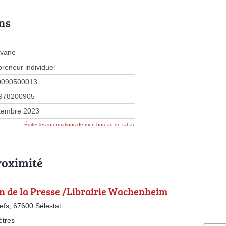
ns
avane
preneur individuel
0090500013
978200905
tembre 2023
Éditer les informations de mon bureau de tabac
roximité
n de la Presse /Librairie Wachenheim
efs, 67600 Sélestat
ètres