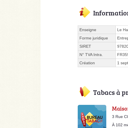
Informatio
Enseigne
Le H
Forme juridique
Entre
SIRET
9782
N° TVA Intra.
FR35
Création
1 sep
Tabacs à p
Maiso
3 Rue Cl
À 102 m