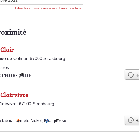
obre 2011
Éditer les informations de mon bureau de tabac
roximité
Clair
ue de Colmar, 67000 Strasbourg
ètres
Ho
c Presse
-
presse
Clairvivre
lairvivre, 67100 Strasbourg
Ho
e tabac
-
compte Nickel
,
FDJ
,
presse