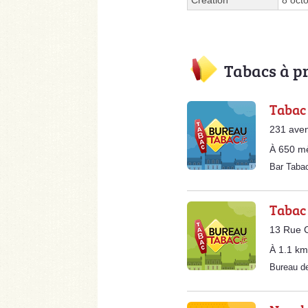
Création
8 oct
Tabacs à p
Tabac 
231 aven
À 650 m
Bar Taba
Tabac 
13 Rue C
À 1.1 km
Bureau d