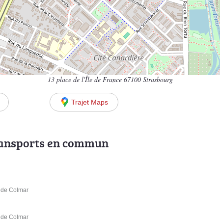
13 place de l'Île de France 67100 Strasbourg
Trajet Maps
ransports en commun
e de Colmar
e de Colmar