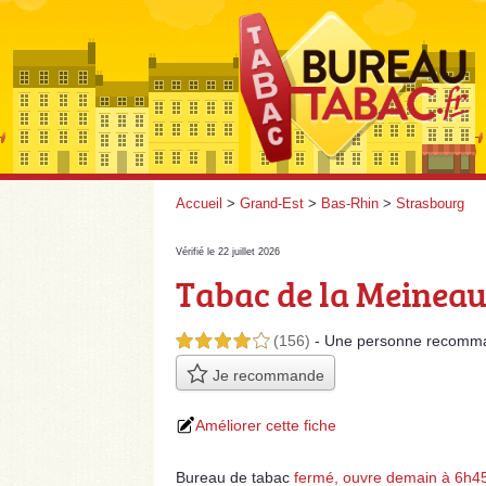
Accueil
>
Grand-Est
>
Bas-Rhin
>
Strasbourg
Vérifié le 22 juillet 2026
Tabac de la Meineau
(156)
- Une personne
recomm
4,0 étoiles sur 5
Je recommande
Améliorer cette fiche
Bureau de tabac
fermé, ouvre demain à 6h4