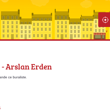
 - Arslan Erden
ande
ce buraliste.
5