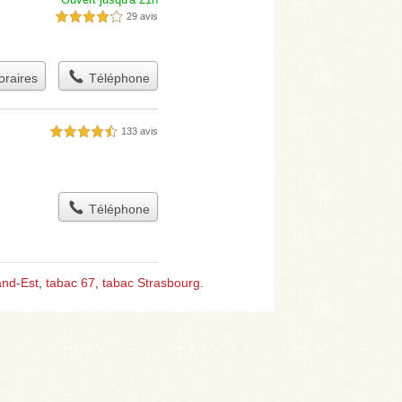
Ouvert jusqu'à 21h
29 avis
4,0 étoiles sur 5
raires
Téléphone
133 avis
4,5 étoiles sur 5
Téléphone
and-Est
,
tabac 67
,
tabac Strasbourg
.