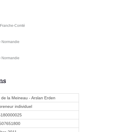
e Franche-Comté
de Normandie
de Normandie
ns
 de la Meineau - Arslan Erden
preneur individuel
5180000025
507651800