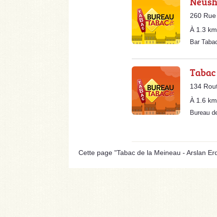
Neus
260 Rue
À 1.3 km
Bar Tab
Tabac
134 Rout
À 1.6 km
Bureau d
Cette page "Tabac de la Meineau - Arslan Erden