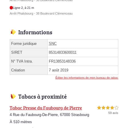
Arrêt Phalsbourg - 38 Boulevard Clémenceau
Ligne 2, à 21 m
Arrêt Phalsbourg - 38 Boulevard Clémenceau
Informations
Forme juridique
SNC
SIRET
85314833600011
N° TVA Intra.
FR13853148336
Création
7 août 2019
Éditer les informations de mon bureau de tabac
Tabacs à proximité
Tabac Presse du Faubourg de Pierre
4,0 étoiles sur 5
59 avis
4 Rue du Faubourg-De-Pierre, 67000 Strasbourg
À 510 mètres