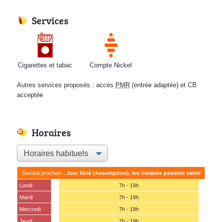
Services
Cigarettes et tabac
Compte Nickel
Autres services proposés : accès
PMR
(entrée adaptée) et CB
acceptée
Horaires
Samedi prochain :
Jour férié (Assomption), les horaires peuvent varier
Lundi
7h - 19h
Mardi
7h - 19h
Mercredi
7h - 19h
Jeudi
7h - 19h