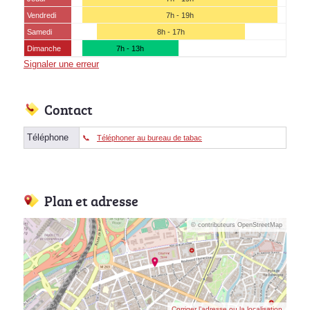
Vendredi
7h - 19h
Samedi
8h - 17h
Dimanche
7h - 13h
Signaler une erreur
Contact
Téléphone
Téléphoner au bureau de tabac
Plan et adresse
© contributeurs OpenStreetMap
Corriger l’adresse ou la localisation