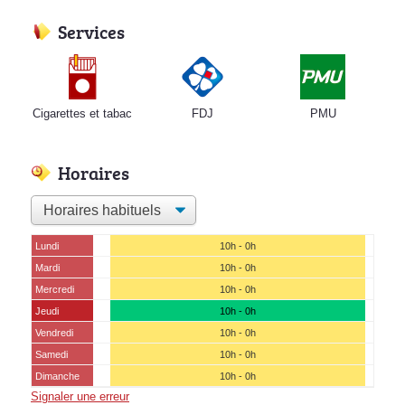
Services
Cigarettes et tabac
FDJ
PMU
Horaires
Lundi
10h - 0h
Mardi
10h - 0h
Mercredi
10h - 0h
Jeudi
10h - 0h
Vendredi
10h - 0h
Samedi
10h - 0h
Dimanche
10h - 0h
Signaler une erreur