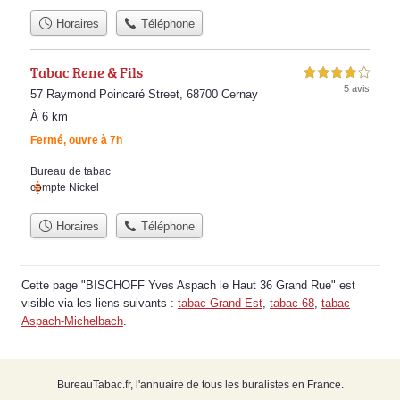
Horaires
Téléphone
Tabac Rene & Fils
4,0 étoiles sur 5
5 avis
57 Raymond Poincaré Street, 68700 Cernay
À 6 km
Fermé, ouvre à 7h
Bureau de tabac
compte Nickel
Horaires
Téléphone
Cette page "BISCHOFF Yves Aspach le Haut 36 Grand Rue" est
visible via les liens suivants :
tabac Grand-Est
,
tabac 68
,
tabac
Aspach-Michelbach
.
BureauTabac.fr, l'annuaire de tous les buralistes en France.