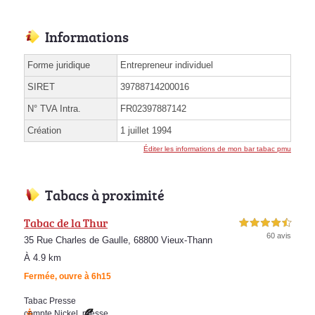
Informations
Forme juridique
Entrepreneur individuel
SIRET
39788714200016
N° TVA Intra.
FR02397887142
Création
1 juillet 1994
Éditer les informations de mon bar tabac pmu
Tabacs à proximité
Tabac de la Thur
4,5 étoiles sur 5
60 avis
35 Rue Charles de Gaulle, 68800 Vieux-Thann
À 4.9 km
Fermée, ouvre à 6h15
Tabac Presse
compte Nickel
,
presse