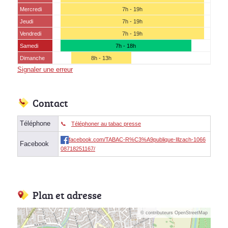
Mercredi
7h - 19h
Jeudi
7h - 19h
Vendredi
7h - 19h
Samedi
7h - 18h
Dimanche
8h - 13h
Signaler une erreur
Contact
Téléphone
Téléphoner au tabac presse
facebook.com/TABAC-R%C3%A9publique-Illzach-1066
Facebook
08718251167/
Plan et adresse
© contributeurs OpenStreetMap