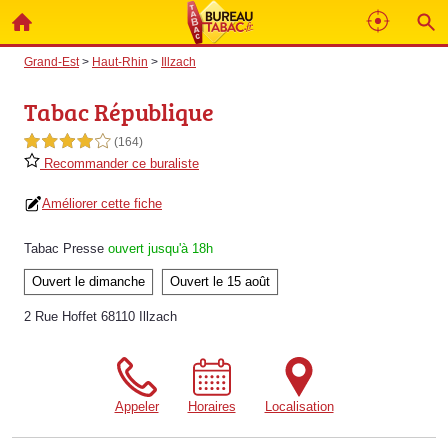
Grand-Est
>
Haut-Rhin
>
Illzach
Tabac République
4,0 étoiles sur 5
(164)
Recommander ce buraliste
Améliorer cette fiche
Tabac Presse
ouvert jusqu'à 18h
Ouvert le dimanche
Ouvert le 15 août
2 Rue Hoffet 68110 Illzach
Appeler
Horaires
Localisation