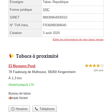
Enseigne
Tabac Republique
Forme juridique
SNC
SIRET
88838964000010
N° TVA Intra.
FR36888389640
Création
3 août 2020
Éditer les informations de mon tabac presse
Tabacs à proximité
EI Nguyen Paul
4,0 étoiles sur 5
116 avis
78 Faubourg de Mulhouse, 68260 Kingersheim
À 1.3 km
Ouvert jusqu'à 17h
Bureau de tabac
compte Nickel
Horaires
Téléphone