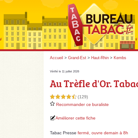
Accueil
>
Grand-Est
>
Haut-Rhin
>
Kembs
Vérifié le 11 juillet 2026
Au Trèfle d'Or. Taba
(129)
4,5 étoiles sur 5
Recommander ce buraliste
Améliorer cette fiche
Tabac Presse
fermé, ouvre demain à 8h