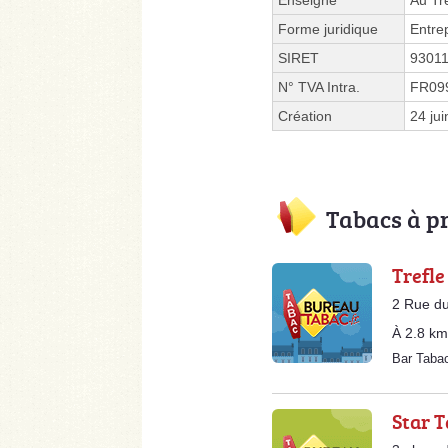
Enseigne
Au Tre
Forme juridique
Entre
SIRET
9301
N° TVA Intra.
FR09
Création
24 ju
Tabacs à p
Trefl
2 Rue d
À 2.8 km
Bar Tab
Star 