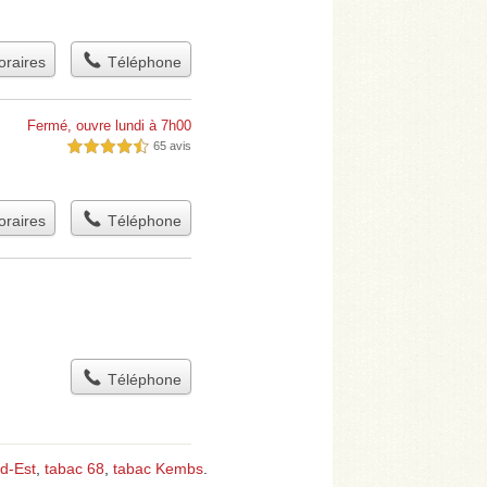
raires
Téléphone
Fermé, ouvre lundi à 7h00
65 avis
4,5 étoiles sur 5
raires
Téléphone
Téléphone
d-Est
,
tabac 68
,
tabac Kembs
.