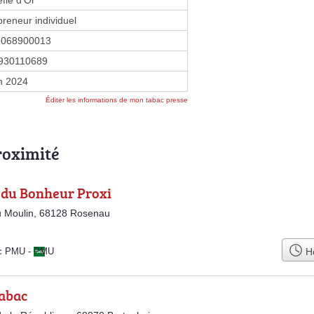
fle d'Or
preneur individuel
1068900013
930110689
in 2024
Éditer les informations de mon tabac presse
roximité
e du Bonheur Proxi
u Moulin, 68128 Rosenau
Ho
ac PMU
-
PMU
Tabac