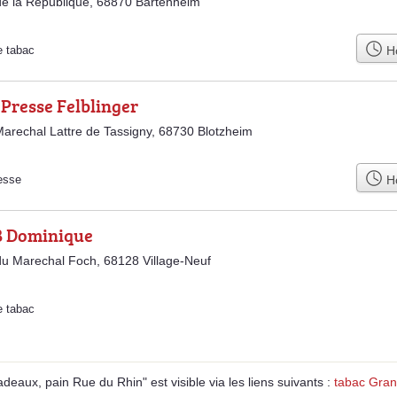
de la République, 68870 Bartenheim
Ho
e tabac
Presse Felblinger
arechal Lattre de Tassigny, 68730 Blotzheim
Ho
esse
 Dominique
u Marechal Foch, 68128 Village-Neuf
e tabac
deaux, pain Rue du Rhin" est visible via les liens suivants :
tabac Gran