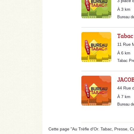
3 place 
À 3 km
Bureau d
Tabac 
11 Rue M
À 6 km
Tabac Pr
JACOB
44 Rue d
À 7 km
Bureau d
Cette page "Au Trèfle d'Or. Tabac, Presse, Ca