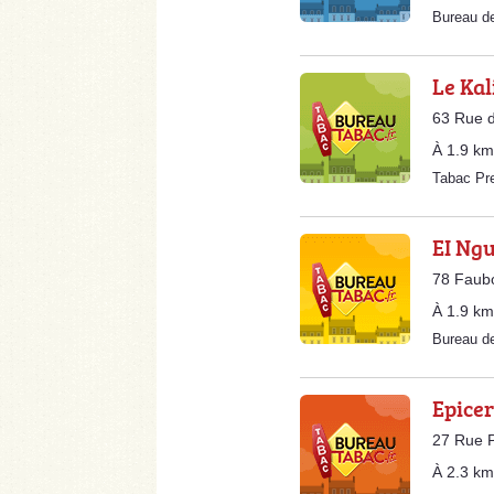
Bureau d
Le Ka
63 Rue d
À 1.9 km
Tabac Pr
EI Ng
78 Faub
À 1.9 km
Bureau d
Epicer
27 Rue P
À 2.3 km