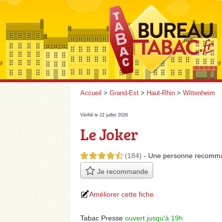
Accueil
>
Grand-Est
>
Haut-Rhin
>
Wittenheim
Vérifié le 22 juillet 2026
Le Joker
(184)
- Une personne
recomm
4,5 étoiles sur 5
Je recommande
Améliorer cette fiche
Tabac Presse
ouvert jusqu'à 19h