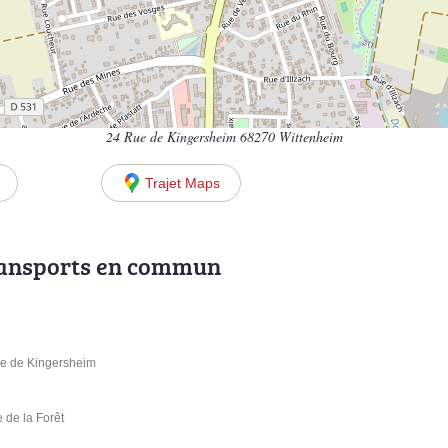
24 Rue de Kingersheim 68270 Wittenheim
Trajet Maps
ransports en commun
e de Kingersheim
de la Forêt