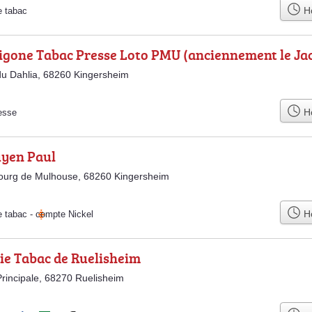
Ho
e tabac
ligone Tabac Presse Loto PMU (anciennement le Ja
u Dahlia, 68260 Kingersheim
Ho
esse
uyen Paul
ourg de Mulhouse, 68260 Kingersheim
Ho
e tabac
-
compte Nickel
ie Tabac de Ruelisheim
rincipale, 68270 Ruelisheim