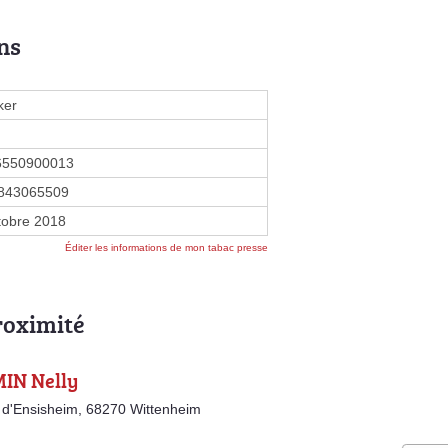
ns
ker
6550900013
843065509
tobre 2018
Éditer les informations de mon tabac presse
roximité
IN Nelly
d'Ensisheim, 68270 Wittenheim