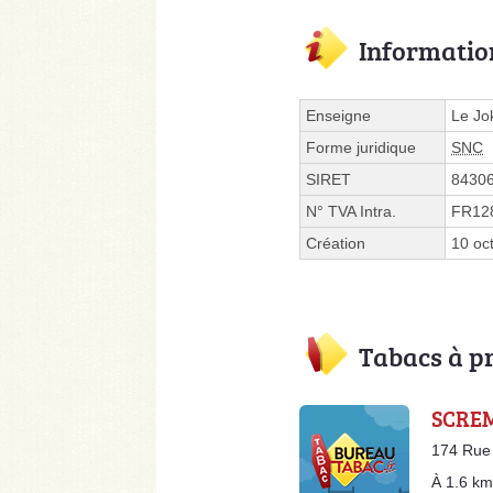
Informatio
Enseigne
Le Jo
Forme juridique
SNC
SIRET
8430
N° TVA Intra.
FR12
Création
10 oc
Tabacs à p
SCREM
174 Rue 
À 1.6 km