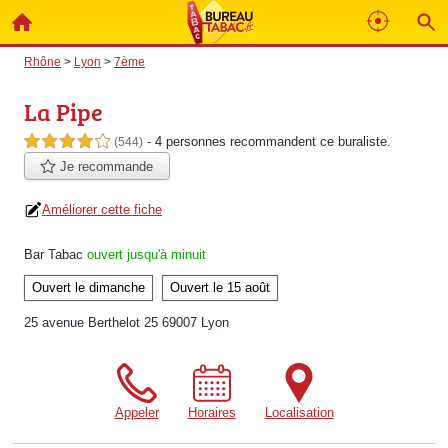
Rhône
>
Lyon
>
7ème
La Pipe
- 4 personnes
recommandent
ce buraliste.
4,0 étoiles sur 5
(544)
Je recommande
Améliorer cette fiche
Bar Tabac
ouvert jusqu'à minuit
Ouvert le dimanche
Ouvert le 15 août
25 avenue Berthelot 25 69007 Lyon
Appeler
Horaires
Localisation