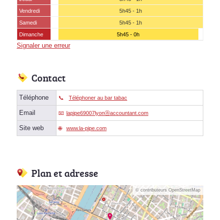
Vendredi
5h45 - 1h
Samedi
5h45 - 1h
Dimanche
5h45 - 0h
Signaler une erreur
Contact
Téléphone
Téléphoner au bar tabac
Email
lapipe69007lyonⓐaccountant.com
Site web
www.la-pipe.com
Plan et adresse
© contributeurs OpenStreetMap