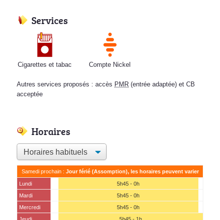
Services
Cigarettes et tabac
Compte Nickel
Autres services proposés : accès
PMR
(entrée adaptée) et CB
acceptée
Horaires
Samedi prochain :
Jour férié (Assomption), les horaires peuvent varier
Lundi
5h45 - 0h
Mardi
5h45 - 0h
Mercredi
5h45 - 0h
Jeudi
5h45 - 1h