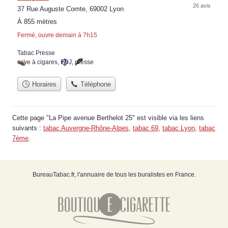
26 avis
37 Rue Auguste Comte, 69002 Lyon
À 855 mètres
Fermé, ouvre demain à 7h15
Tabac Presse
cave à cigares
,
FDJ
,
presse
Horaires
Téléphone
Cette page "La Pipe avenue Berthelot 25" est visible via les liens
suivants :
tabac Auvergne-Rhône-Alpes
,
tabac 69
,
tabac Lyon
,
tabac
7ème
.
BureauTabac.fr, l'annuaire de tous les buralistes en France.