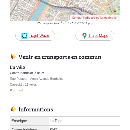
Corriger l’adresse ou la localisation
25 avenue Berthelot 25 69007 Lyon
Trajet Waze
Trajet Maps
Venir en transports en commun
En vélo
Centre Berthelot, à 94 m
Rue Pasteur - Angle Avenue Berthelot
Capacité : 19 vélos
Voir tout
Informations
Enseigne
La Pipe
Forme juridique
SNC