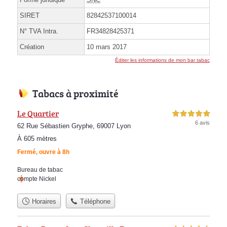
SIRET
82842537100014
N° TVA Intra.
FR34828425371
Création
10 mars 2017
Éditer les informations de mon bar tabac
Tabacs à proximité
Le Quartier
5,0 étoiles sur 5
6 avis
62 Rue Sébastien Gryphe, 69007 Lyon
À 605 mètres
Fermé, ouvre à 8h
Bureau de tabac
compte Nickel
Horaires
Téléphone