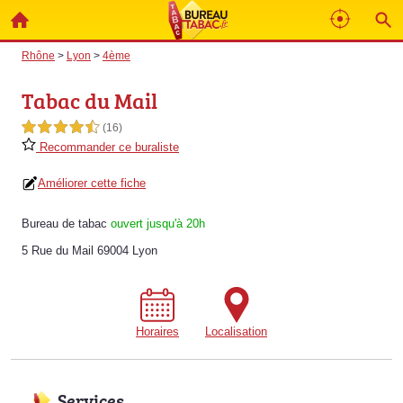
Rhône
>
Lyon
>
4ème
Tabac du Mail
4,5 étoiles sur 5
(16)
Recommander ce buraliste
Améliorer cette fiche
Bureau de tabac
ouvert jusqu'à 20h
5 Rue du Mail 69004 Lyon
Horaires
Localisation
Services