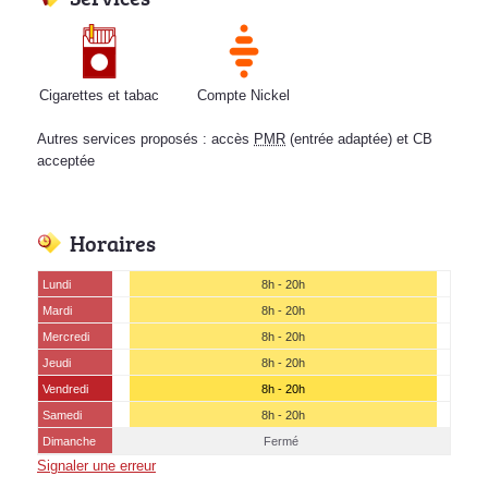
Cigarettes et tabac
Compte Nickel
Autres services proposés : accès
PMR
(entrée adaptée) et CB
acceptée
Horaires
Lundi
8h - 20h
Mardi
8h - 20h
Mercredi
8h - 20h
Jeudi
8h - 20h
Vendredi
8h - 20h
Samedi
8h - 20h
Dimanche
Fermé
Signaler une erreur