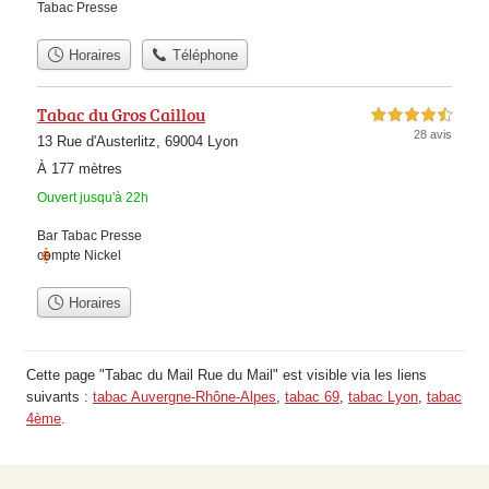
Tabac Presse
Horaires
Téléphone
Tabac du Gros Caillou
4,5 étoiles sur 5
28 avis
13 Rue d'Austerlitz, 69004 Lyon
À 177 mètres
Ouvert jusqu'à 22h
Bar Tabac Presse
compte Nickel
Horaires
Cette page "Tabac du Mail Rue du Mail" est visible via les liens
suivants :
tabac Auvergne-Rhône-Alpes
,
tabac 69
,
tabac Lyon
,
tabac
4ème
.