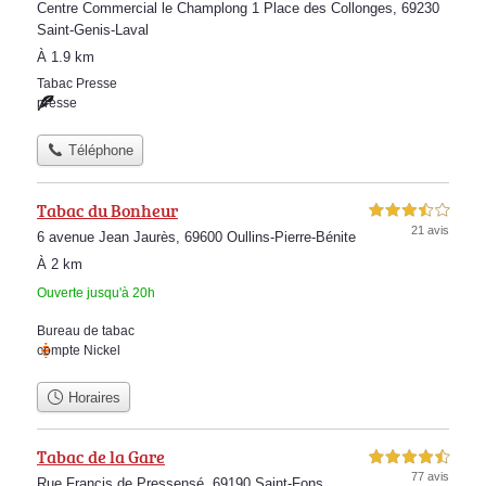
Centre Commercial le Champlong 1 Place des Collonges, 69230
Saint-Genis-Laval
À 1.9 km
Tabac Presse
presse
Téléphone
Tabac du Bonheur
3,5 étoiles sur 5
21 avis
6 avenue Jean Jaurès, 69600 Oullins-Pierre-Bénite
À 2 km
Ouverte jusqu'à 20h
Bureau de tabac
compte Nickel
Horaires
Tabac de la Gare
4,5 étoiles sur 5
77 avis
Rue Francis de Pressensé, 69190 Saint-Fons