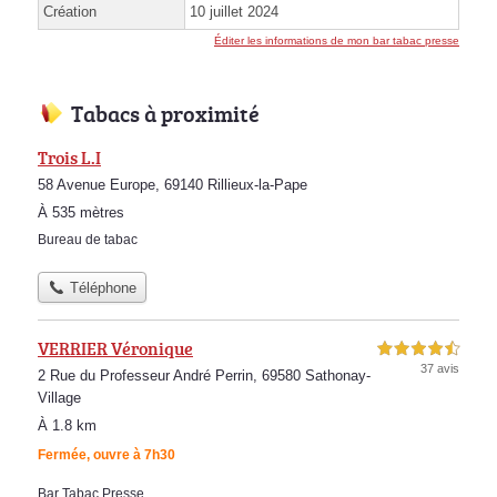
Création
10 juillet 2024
Éditer les informations de mon bar tabac presse
Tabacs à proximité
Trois L.I
58 Avenue Europe, 69140 Rillieux-la-Pape
À 535 mètres
Bureau de tabac
Téléphone
VERRIER Véronique
4,5 étoiles sur 5
37 avis
2 Rue du Professeur André Perrin, 69580 Sathonay-
Village
À 1.8 km
Fermée, ouvre à 7h30
Bar Tabac Presse