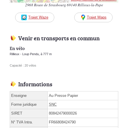
2968 Route de Strasbourg 69140 Rillieux-la-Pape
Trajet Waze
Trajet Maps
Venir en transports en commun
En vélo
Rillieux - Loup Pendu, à 777 m
Capacité : 20 vélos
Informations
Enseigne
Au Presse Papier
Forme juridique
SNC
SIRET
80842479000026
N° TVA Intra.
FR66808424790