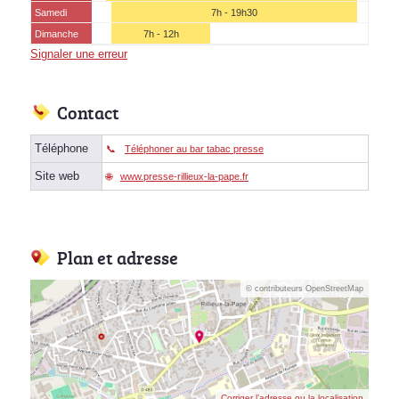
Samedi
7h - 19h30
Dimanche
7h - 12h
Signaler une erreur
Contact
Téléphone
Téléphoner au bar tabac presse
Site web
www.presse-rillieux-la-pape.fr
Plan et adresse
© contributeurs OpenStreetMap
Corriger l’adresse ou la localisation