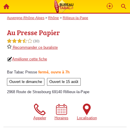
Auvergne-Rhône-Alpes
>
Rhône
>
Rillieux-la-Pape
Au Presse Papier
3,5 étoiles sur 5
(30)
Recommander ce buraliste
Améliorer cette fiche
Bar Tabac Presse
fermé, ouvre à 7h
Ouvert le dimanche
Ouvert le 15 août
2968 Route de Strasbourg 69140 Rillieux-la-Pape
Appeler
Horaires
Localisation