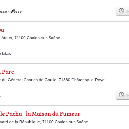
Ho
esse
-
presse
ba
'Autun, 71100 Chalon-sur-Saône
e tabac
u Parc
 du Général Charles de Gaulle, 71880 Châtenoy-le-Royal
Ho
c
le Pacha - la Maison du Fumeur
vard de la République, 71100 Chalon-sur-Saône