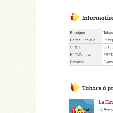
Informatio
Enseigne
Tabac
Forme juridique
Entre
SIRET
3815
N° TVA Intra.
FR74
Création
2 jan
Tabacs à p
Le Ha
41 Avenu