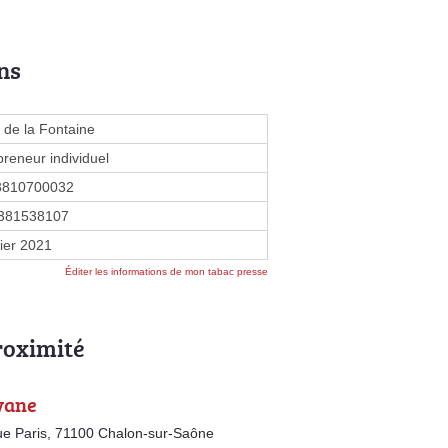
ns
 de la Fontaine
preneur individuel
3810700032
381538107
vier 2021
Éditer les informations de mon tabac presse
roximité
vane
e Paris, 71100 Chalon-sur-Saône