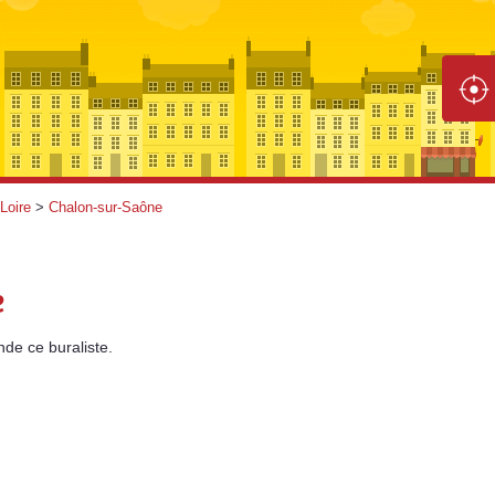
Loire
>
Chalon-sur-Saône
e
nde
ce buraliste.