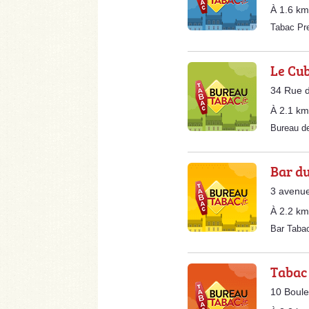
À 1.6 km
Tabac Pr
Le Cu
34 Rue d
À 2.1 km
Bureau d
Bar d
3 avenue
À 2.2 km
Bar Taba
Tabac 
10 Boule