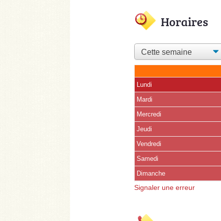
Horaires
Lundi
Mardi
Mercredi
Jeudi
Vendredi
Samedi
(15 août)
Dimanche
Signaler une erreur