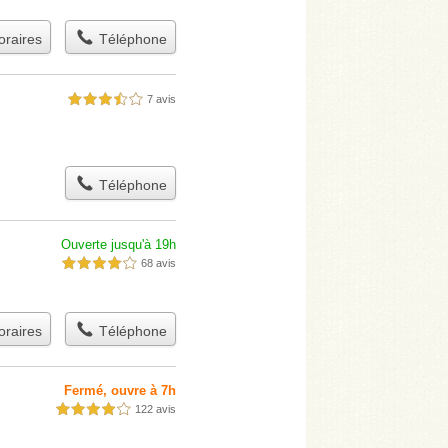
raires
Téléphone
7 avis
3,5 étoiles sur 5
Téléphone
Ouverte jusqu'à 19h
68 avis
4,0 étoiles sur 5
raires
Téléphone
Fermé, ouvre à 7h
122 avis
4,0 étoiles sur 5