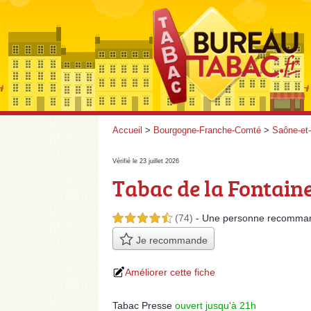
Accueil
>
Bourgogne-Franche-Comté
>
Saône-et-
Vérifié le 23 juillet 2026
Tabac de la Fontain
(74)
- Une personne
recomma
4,5 étoiles sur 5
Je recommande
Améliorer cette fiche
Tabac Presse
ouvert jusqu'à 21h