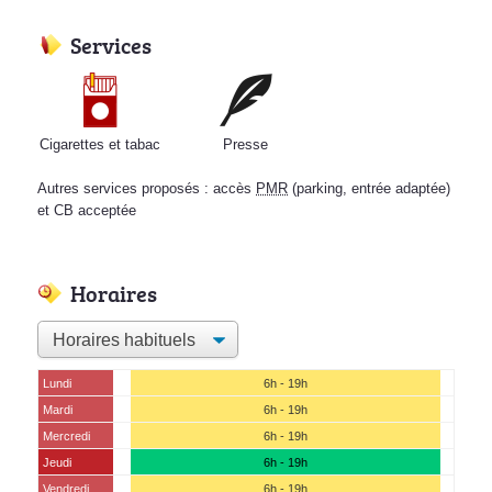
Services
Cigarettes et tabac
Presse
Autres services proposés : accès
PMR
(parking, entrée adaptée)
et CB acceptée
Horaires
Lundi
6h - 19h
Mardi
6h - 19h
Mercredi
6h - 19h
Jeudi
6h - 19h
Vendredi
6h - 19h