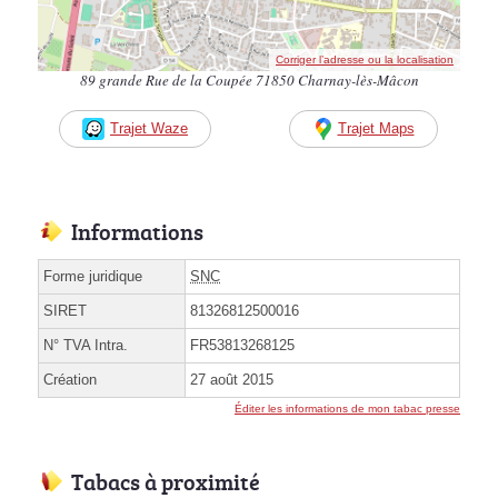
Corriger l’adresse ou la localisation
89 grande Rue de la Coupée 71850 Charnay-lès-Mâcon
Trajet Waze
Trajet Maps
Informations
Forme juridique
SNC
SIRET
81326812500016
N° TVA Intra.
FR53813268125
Création
27 août 2015
Éditer les informations de mon tabac presse
Tabacs à proximité