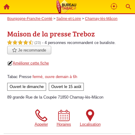
Bourgogne-Franche-Comté
>
Saône-et-Loire
>
Charnay-lès-Mâcon
Maison de la presse Treboz
- 4 personnes
recommandent
ce buraliste.
4,5 étoiles sur 5
(23)
Je recommande
Améliorer cette fiche
Tabac Presse
fermé, ouvre demain à 6h
Ouvert le dimanche
Ouvert le 15 août
89 grande Rue de la Coupée 71850 Charnay-lès-Mâcon
Appeler
Horaires
Localisation