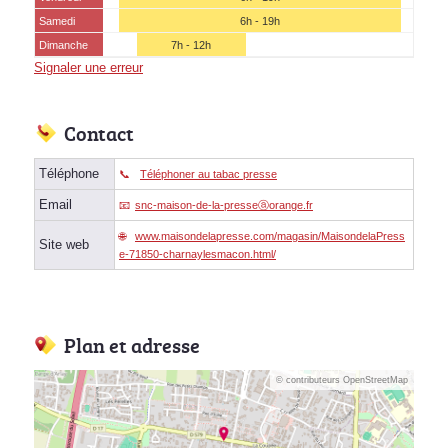
Samedi
6h - 19h
Dimanche
7h - 12h
Signaler une erreur
Contact
Téléphone
Téléphoner au tabac presse
Email
snc-maison-de-la-presseⓐorange.fr
www.maisondelapresse.com/magasin/MaisondelaPress
Site web
e-71850-charnaylesmacon.html/
Plan et adresse
© contributeurs OpenStreetMap