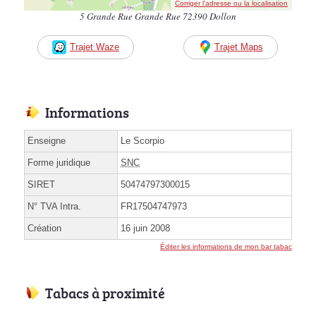
Corriger l’adresse ou la localisation
5 Grande Rue Grande Rue 72390 Dollon
Trajet Waze
Trajet Maps
Informations
Enseigne
Le Scorpio
Forme juridique
SNC
SIRET
50474797300015
N° TVA Intra.
FR17504747973
Création
16 juin 2008
Éditer les informations de mon bar tabac
Tabacs à proximité