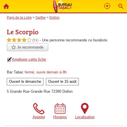
Pays de la Loire
>
Sarthe
>
Dollon
Le Scorpio
- Une personne
recommande
ce buraliste.
4,0 étoiles sur 5
(51)
Je recommande
Améliorer cette fiche
Bar Tabac
fermé, ouvre demain à 8h
Ouvert le dimanche
Ouvert le 15 août
5 Grande Rue Grande Rue 72390 Dollon
Appeler
Horaires
Localisation