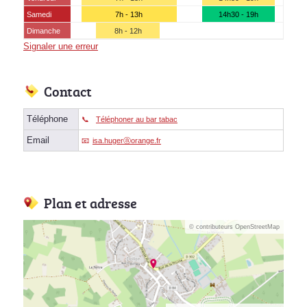
Samedi
7h - 13h
14h30 - 19h
Dimanche
8h - 12h
Signaler une erreur
Contact
Téléphone
Téléphoner au bar tabac
Email
isa.hugerⓐorange.fr
Plan et adresse
© contributeurs OpenStreetMap