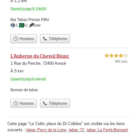
À 1.2 km
Ouvert jusqu'à 19h30
Bar Tabac Presse PMU
FDJ
,
PMU
,
presse
Horaires
Téléphone
L'Auberge du Cheval Blanc
4,0 étoiles sur 5
466 avis
1 Rue du Perche, 72400 Avezé
À 5 km
Ouvert jusqu'à minuit
Bureau de tabac
Horaires
Téléphone
Cette page "Le Celtic place du Dr Collière" est visible via les liens
suivants :
tabac Pays de la Loire
,
tabac 72
,
tabac La Ferté-Bernard
.