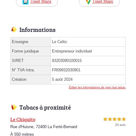
Trajet Waze
Trajet Maps
Informations
Enseigne
Le Celtic
Forme juridique
Entrepreneur individuel
SIRET
93203090100015
N° TVA Intra.
FR09932030901
Création
5 août 2024
Éditer les informations de mon bar tabac
Tabacs à proximité
Le Chiquito
5,0 étoiles sur 5
20 avis
Rue d'Huisne, 72400 La Ferté-Bernard
À 550 mètres