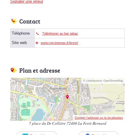
Signaler une erreur
Contact
Téléphone
Téléphoner au bar tabac
Site web
www.cgrcinemas.fr/brest/
Plan et adresse
© contributeurs OpenStreetMap
Corriger l’adresse ou la localisation
7 place du Dr Collière 72400 La Ferté-Bernard