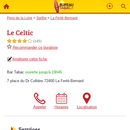
Pays de la Loire
>
Sarthe
>
La Ferté-Bernard
Le Celtic
4,0 étoiles sur 5
(145)
Recommander ce buraliste
Améliorer cette fiche
Bar Tabac
ouverte jusqu'à 19h45
7 place du Dr Collière 72400 La Ferté-Bernard
Appeler
Horaires
Localisation
Services