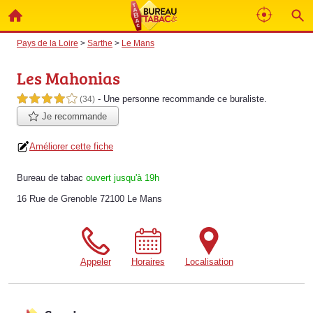
Pays de la Loire
>
Sarthe
>
Le Mans
Les Mahonias
- Une personne
recommande
ce buraliste.
4,0 étoiles sur 5
(34)
Je recommande
Améliorer cette fiche
Bureau de tabac
ouvert jusqu'à 19h
16 Rue de Grenoble 72100 Le Mans
Appeler
Horaires
Localisation