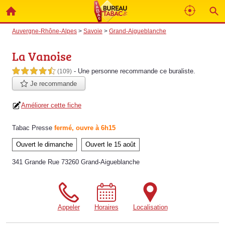
Auvergne-Rhône-Alpes
>
Savoie
>
Grand-Aigueblanche
La Vanoise
- Une personne
recommande
ce buraliste.
4,5 étoiles sur 5
(109)
Je recommande
Améliorer cette fiche
Tabac Presse
fermé, ouvre à 6h15
Ouvert le dimanche
Ouvert le 15 août
341 Grande Rue 73260 Grand-Aigueblanche
Appeler
Horaires
Localisation