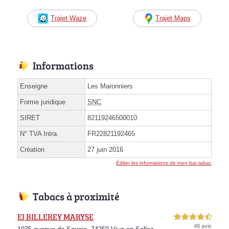
Trajet Waze
Trajet Maps
Informations
Enseigne
Les Maronniers
Forme juridique
SNC
SIRET
82119246500010
N° TVA Intra.
FR22821192465
Création
27 juin 2016
Éditer les informations de mon bar tabac
Tabacs à proximité
EI BILLEREY MARYSE
4,5 étoiles sur 5
48 avis