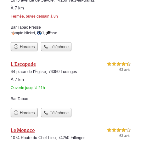
1075 avenue de Savoie, 74250 Viuz-en-Sallaz
À 7 km
Fermée, ouvre demain à 8h
Bar Tabac Presse
compte Nickel
,
FDJ
,
presse
Horaires
Téléphone
L'Escapade
4,5 étoiles sur 5
63 avis
44 place de l'Église, 74380 Lucinges
À 7 km
Ouverte jusqu'à 21h
Bar Tabac
Horaires
Téléphone
Le Monaco
4,0 étoiles sur 5
63 avis
1074 Route du Chef Lieu, 74250 Fillinges