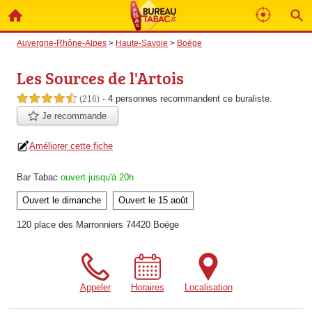
Auvergne-Rhône-Alpes
>
Haute-Savoie
>
Boëge
Les Sources de l'Artois
- 4 personnes
recommandent
ce buraliste.
4,5 étoiles sur 5
(216)
Je recommande
Améliorer cette fiche
Bar Tabac
ouvert jusqu'à 20h
Ouvert le dimanche
Ouvert le 15 août
120 place des Marronniers 74420 Boëge
Appeler
Horaires
Localisation