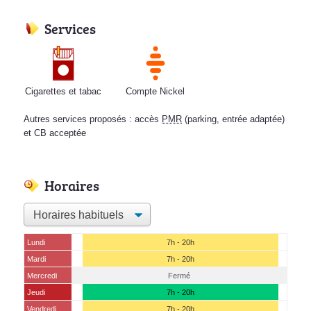
Services
Cigarettes et tabac
Compte Nickel
Autres services proposés : accès
PMR
(parking, entrée adaptée)
et CB acceptée
Horaires
Lundi
7h - 20h
Mardi
7h - 20h
Mercredi
Fermé
Jeudi
7h - 20h
Vendredi
7h - 20h