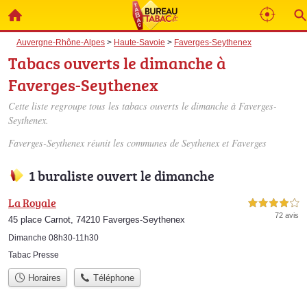
Auvergne-Rhône-Alpes
>
Haute-Savoie
>
Faverges-Seythenex
Tabacs ouverts le dimanche à
Faverges-Seythenex
Cette liste regroupe tous les tabacs ouverts le dimanche à Faverges-
Seythenex.
Faverges-Seythenex réunit les communes de Seythenex et Faverges
1 buraliste ouvert le dimanche
La Royale
4,0 étoiles sur 5
72 avis
45 place Carnot, 74210 Faverges-Seythenex
Dimanche 08h30-11h30
Tabac Presse
Horaires
Téléphone