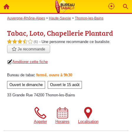
Auvergne-Rhône-Alpes
>
Haute-Savoie
>
Thonon-les-Bains
Tabac, Loto, Chapellerie Plantard
- Une personne
recommande
ce buraliste.
3,5 étoiles sur 5
(6)
Je recommande
Améliorer cette fiche
Bureau de tabac
fermé, ouvre à 9h30
Ouvert le dimanche
Ouvert le 15 août
33 Grande Rue 74200 Thonon-les-Bains
Appeler
Horaires
Localisation