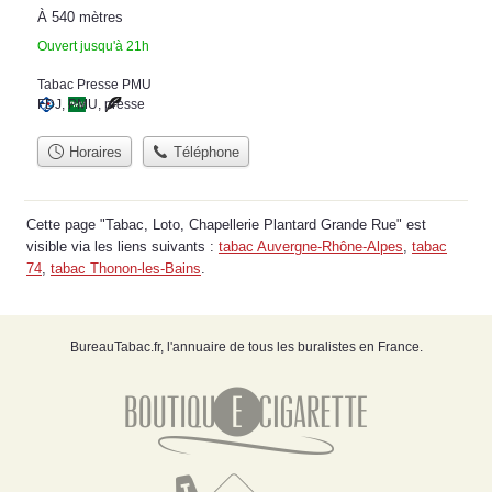
À 540 mètres
Ouvert jusqu'à 21h
Tabac Presse PMU
FDJ
,
PMU
,
presse
Horaires
Téléphone
Cette page "Tabac, Loto, Chapellerie Plantard Grande Rue" est
visible via les liens suivants :
tabac Auvergne-Rhône-Alpes
,
tabac
74
,
tabac Thonon-les-Bains
.
BureauTabac.fr, l'annuaire de tous les buralistes en France.