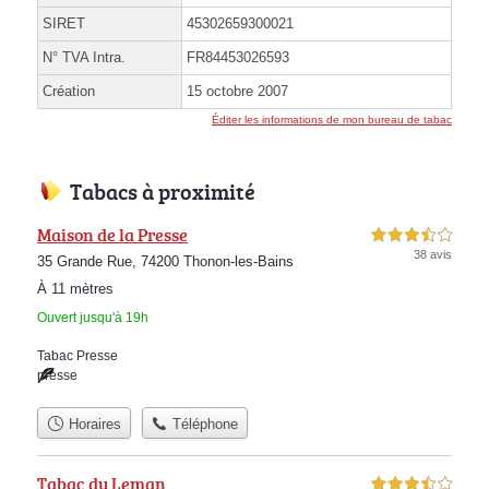
SIRET
45302659300021
N° TVA Intra.
FR84453026593
Création
15 octobre 2007
Éditer les informations de mon bureau de tabac
Tabacs à proximité
Maison de la Presse
3,5 étoiles sur 5
38 avis
35 Grande Rue, 74200 Thonon-les-Bains
À 11 mètres
Ouvert jusqu'à 19h
Tabac Presse
presse
Horaires
Téléphone
Tabac du Leman
3,5 étoiles sur 5