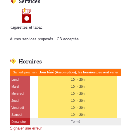
Services
Cigarettes et tabac
Autres services proposés : CB acceptée
Horaires
Samedi prochain :
Jour férié (Assomption), les horaires peuvent varier
Lundi
10h - 20h
Mardi
10h - 20h
Mercredi
10h - 20h
Jeudi
10h - 20h
Vendredi
10h - 20h
Samedi
10h - 20h
Dimanche
Fermé
Signaler une erreur