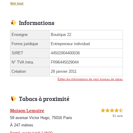
Voir tout
Informations
Enseigne
Boutique 22
Forme juridique
Entrepreneur individuel
SIRET
44502904400036
N° TVA Intra.
FR96445029044
Création
28 janvier 2011
Éditer les informations de mon bureau de tabac
Tabacs à proximité
Maison Lemaire
4,5 étoiles sur 5
91 avis
59 avenue Victor Hugo, 75016 Paris
À 247 mètres