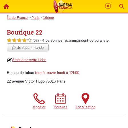
Île-de-France
>
Paris
>
16ème
Boutique 22
- 4 personnes
recommandent
ce buraliste.
4,0 étoiles sur 5
(68)
Je recommande
Améliorer cette fiche
Bureau de tabac
fermé, ouvre lundi à 12h00
22 avenue Victor Hugo 75016 Paris
Appeler
Horaires
Localisation