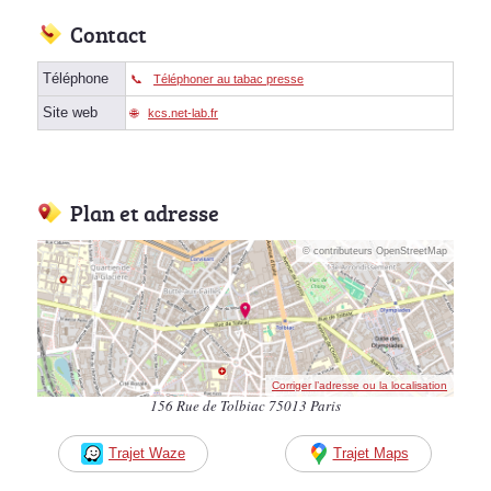
Contact
Téléphone
Téléphoner au tabac presse
Site web
kcs.net-lab.fr
Plan et adresse
© contributeurs OpenStreetMap
Corriger l’adresse ou la localisation
156 Rue de Tolbiac 75013 Paris
Trajet Waze
Trajet Maps