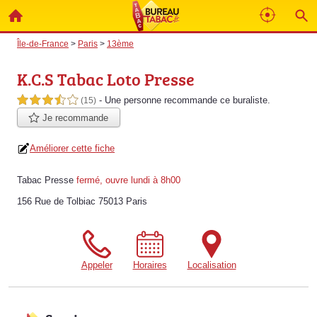
Île-de-France
>
Paris
>
13ème
K.C.S Tabac Loto Presse
- Une personne
recommande
ce buraliste.
3,5 étoiles sur 5
(15)
Je recommande
Améliorer cette fiche
Tabac Presse
fermé, ouvre lundi à 8h00
156 Rue de Tolbiac 75013 Paris
Appeler
Horaires
Localisation