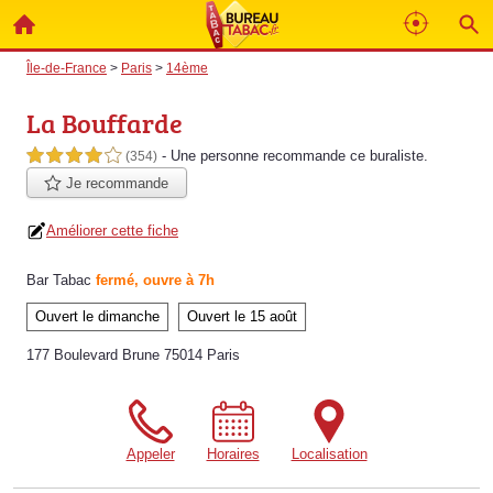
Île-de-France
>
Paris
>
14ème
La Bouffarde
- Une personne
recommande
ce buraliste.
4,0 étoiles sur 5
(354)
Je recommande
Améliorer cette fiche
Bar Tabac
fermé, ouvre à 7h
Ouvert le dimanche
Ouvert le 15 août
177 Boulevard Brune 75014 Paris
Appeler
Horaires
Localisation