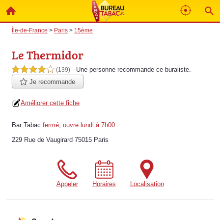
Île-de-France
>
Paris
>
15ème
Le Thermidor
- Une personne
recommande
ce buraliste.
4,0 étoiles sur 5
(139)
Je recommande
Améliorer cette fiche
Bar Tabac
fermé, ouvre lundi à 7h00
229 Rue de Vaugirard 75015 Paris
Appeler
Horaires
Localisation