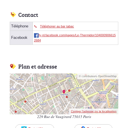
Contact
Téléphone
Téléphoner au bar tabac
fy-nl.facebook.com/pages/Le-Thermidor/104000906615
Facebook
2684
Plan et adresse
© contributeurs OpenStreetMap
Corriger l’adresse ou la localisation
229 Rue de Vaugirard 75015 Paris