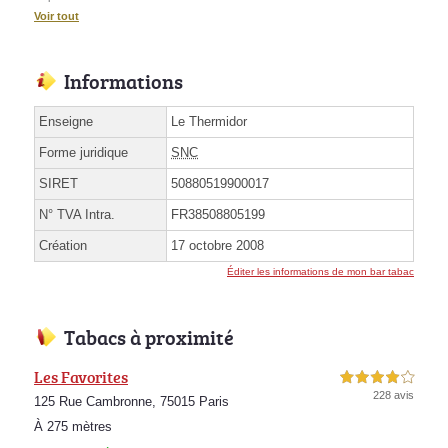
Voir tout
Informations
Enseigne
Le Thermidor
Forme juridique
SNC
SIRET
50880519900017
N° TVA Intra.
FR38508805199
Création
17 octobre 2008
Éditer les informations de mon bar tabac
Tabacs à proximité
Les Favorites
4,0 étoiles sur 5
228 avis
125 Rue Cambronne, 75015 Paris
À 275 mètres