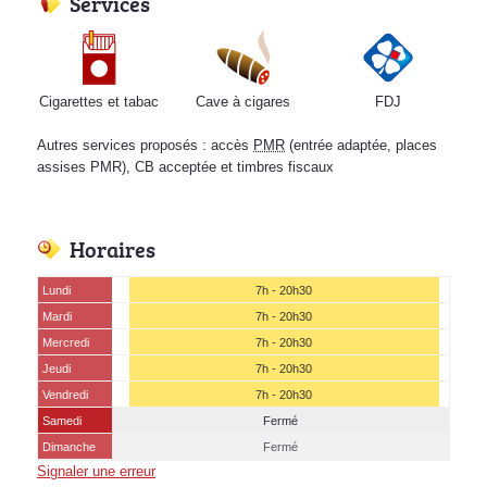
Services
Cigarettes et tabac
Cave à cigares
FDJ
Autres services proposés : accès
PMR
(entrée adaptée, places
assises PMR), CB acceptée et timbres fiscaux
Horaires
Lundi
7h - 20h30
Mardi
7h - 20h30
Mercredi
7h - 20h30
Jeudi
7h - 20h30
Vendredi
7h - 20h30
Samedi
Fermé
Dimanche
Fermé
Signaler une erreur