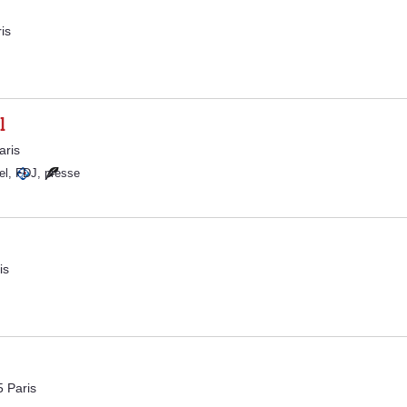
is
l
aris
el
,
FDJ
,
presse
is
 Paris