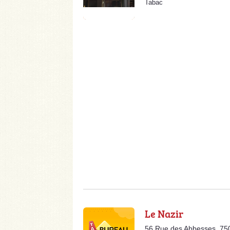
Tabac
Le Nazir
56 Rue des Abbesses, 75