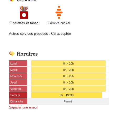
Cigarettes et tabac
Compte Nickel
Autres services proposés : CB acceptée
Horaires
Lundi
8h - 20h
Mardi
8h - 20h
Mercredi
8h - 20h
Jeudi
8h - 20h
Vendredi
8h - 20h
Samedi
8h - 19h30
Dimanche
Fermé
Signaler une erreur