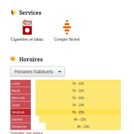
Services
Cigarettes et tabac
Compte Nickel
Horaires
Lundi
7h - 22h
Mardi
7h - 22h
Mercredi
7h - 22h
Jeudi
7h - 22h
Vendredi
7h - 22h
Samedi
8h - 22h
Dimanche
9h - 22h
Signaler une erreur