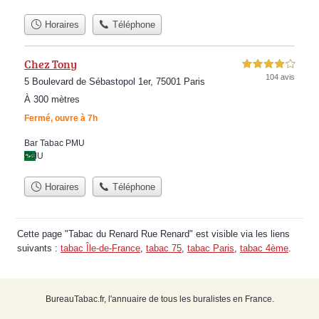
Horaires
Téléphone
Chez Tony
4,0 étoiles sur 5
104 avis
5 Boulevard de Sébastopol 1er, 75001 Paris
À 300 mètres
Fermé, ouvre à 7h
Bar Tabac PMU
PMU
Horaires
Téléphone
Cette page "Tabac du Renard Rue Renard" est visible via les liens
suivants :
tabac Île-de-France
,
tabac 75
,
tabac Paris
,
tabac 4ème
.
BureauTabac.fr, l'annuaire de tous les buralistes en France.