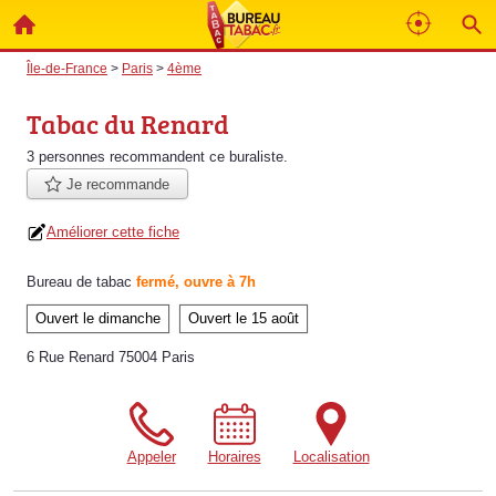
Île-de-France
>
Paris
>
4ème
Tabac du Renard
3 personnes
recommandent
ce buraliste.
Je recommande
Améliorer cette fiche
Bureau de tabac
fermé, ouvre à 7h
Ouvert le dimanche
Ouvert le 15 août
6 Rue Renard 75004 Paris
Appeler
Horaires
Localisation