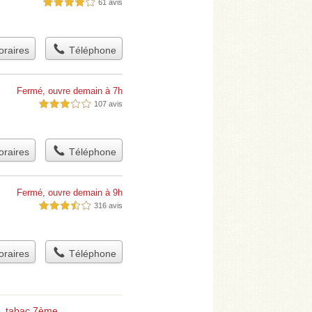
61 avis
4,0 étoiles sur 5
raires
Téléphone
Fermé, ouvre demain à 7h
107 avis
3,0 étoiles sur 5
raires
Téléphone
Fermé, ouvre demain à 9h
316 avis
3,5 étoiles sur 5
raires
Téléphone
,
tabac 7ème
.