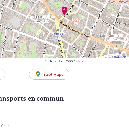
44 Rue Bac 75007 Paris
Trajet Maps
ransports en commun
é Char