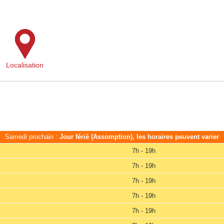
Localisation
Samedi prochain :
Jour férié (Assomption), les horaires peuvent varier
7h - 19h
7h - 19h
7h - 19h
7h - 19h
7h - 19h