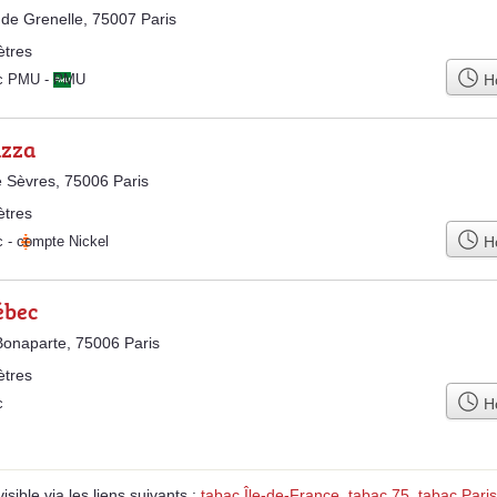
de Grenelle, 75007 Paris
ètres
Ho
ac PMU
-
PMU
azza
 Sèvres, 75006 Paris
ètres
Ho
c
-
compte Nickel
ébec
onaparte, 75006 Paris
ètres
Ho
c
ible via les liens suivants :
tabac Île-de-France
,
tabac 75
,
tabac Paris