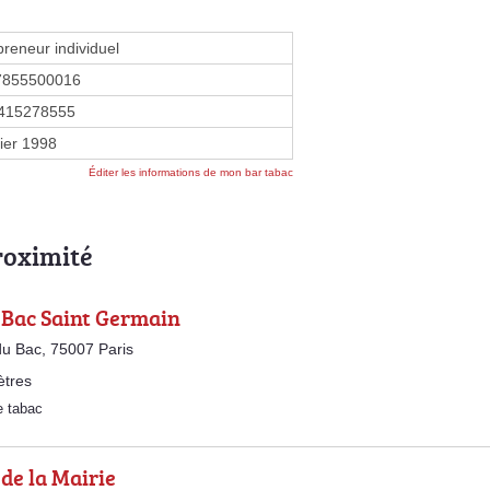
preneur individuel
7855500016
415278555
vier 1998
Éditer les informations de mon bar tabac
roximité
 Bac Saint Germain
u Bac, 75007 Paris
ètres
e tabac
de la Mairie