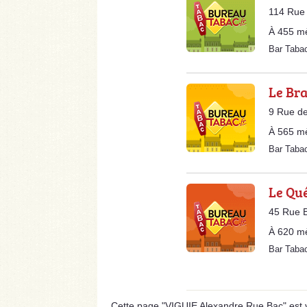
114 Rue 
À 455 m
Bar Tab
Le Br
9 Rue de
À 565 m
Bar Taba
Le Qu
45 Rue B
À 620 m
Bar Taba
Cette page "VIGUIE Alexandre Rue Bac" est vis