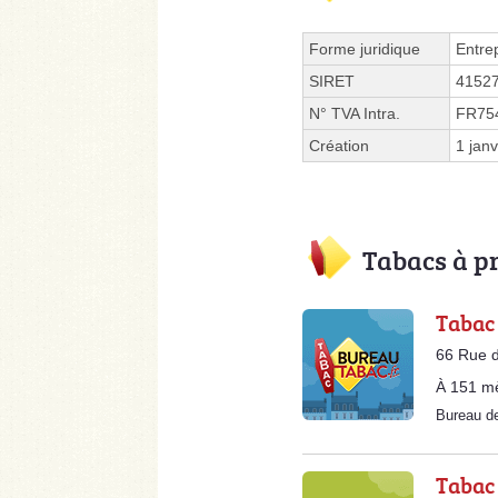
Forme juridique
Entre
SIRET
4152
N° TVA Intra.
FR75
Création
1 jan
Tabacs à p
Tabac
66 Rue d
À 151 m
Bureau d
Tabac 