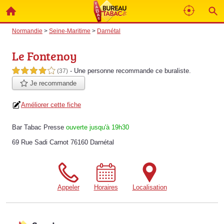
Normandie
>
Seine-Maritime
>
Darnétal
Le Fontenoy
- Une personne
recommande
ce buraliste.
4,0 étoiles sur 5
(37)
Je recommande
Améliorer cette fiche
Bar Tabac Presse
ouverte jusqu'à 19h30
69 Rue Sadi Carnot 76160 Darnétal
Appeler
Horaires
Localisation