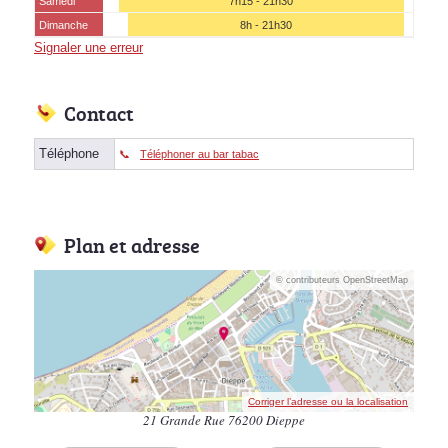
Samedi
7h15 - 21h30
Dimanche
8h - 21h30
Signaler une erreur
Contact
Téléphone
Téléphoner au bar tabac
Plan et adresse
© contributeurs OpenStreetMap
Corriger l’adresse ou la localisation
21 Grande Rue 76200 Dieppe