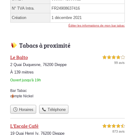
N° TVA Intra.
FR24908637416
Création
1 décembre 2021
Éditer les informations de mon bar tabac
Tabacs à proximité
Le Balto
4,0 étoiles sur 5
99 avis
2 Quai Duquesne, 76200 Dieppe
À 139 mètres
Ouvert jusqu'à 19h
Bar Tabac
compte Nickel
Horaires
Téléphone
L'Escale Café
4,5 étoiles sur 5
873 avis
19 Quai Henri Iv, 76200 Dieppe