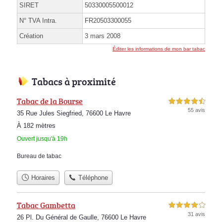
SIRET
50330005500012
N° TVA Intra.
FR20503300055
Création
3 mars 2008
Éditer les informations de mon bar tabac
Tabacs à proximité
Tabac de la Bourse
4,5 étoiles sur 5
55 avis
35 Rue Jules Siegfried, 76600 Le Havre
À 182 mètres
Ouvert jusqu'à 19h
Bureau de tabac
Horaires
Téléphone
Tabac Gambetta
4,0 étoiles sur 5
31 avis
26 Pl. Du Général de Gaulle, 76600 Le Havre