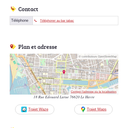
Contact
Téléphone
Téléphoner au bar tabac
Plan et adresse
© contributeurs OpenStreetMap
Corriger l’adresse ou la localisation
18 Rue Edouard Larue 76620 Le Havre
Trajet Waze
Trajet Maps