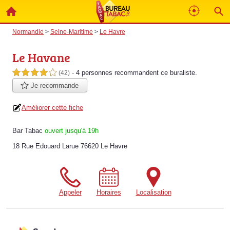
Normandie
>
Seine-Maritime
>
Le Havre
Le Havane
- 4 personnes
recommandent
ce buraliste.
4,0 étoiles sur 5
(42)
Je recommande
Améliorer cette fiche
Bar Tabac
ouvert jusqu'à 19h
18 Rue Edouard Larue 76620 Le Havre
Appeler
Horaires
Localisation