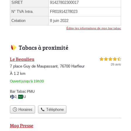
SIRET
91427802300017
N° TVA Intra.
FR01914278023
Création
8 juin 2022
Éditer les informations de mon bar tabac
Tabacs à proximité
Le Beaulieu
4,5 étoiles sur 5
26 avis
7 place Guy de Maupassant, 76700 Harfleur
À 1.2 km
Ouvert jusqu'à 19h30
Bar Tabac PMU
FDJ
,
PMU
Horaires
Téléphone
Mag Presse