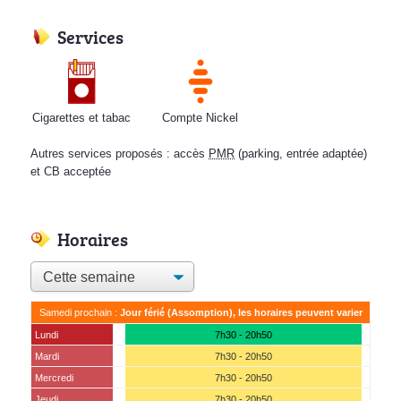
Services
Cigarettes et tabac
Compte Nickel
Autres services proposés : accès
PMR
(parking, entrée adaptée)
et CB acceptée
Horaires
Samedi prochain :
Jour férié (Assomption), les horaires peuvent varier
Lundi
7h30 - 20h50
Mardi
7h30 - 20h50
Mercredi
7h30 - 20h50
Jeudi
7h30 - 20h50