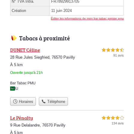
N° TVA Intra.
FR78929913705
Création
11 juin 2024
Éditer les informations de mon bar tabac presse pmu
Tabacs à proximité
DUNET Céline
4,5 étoiles sur 5
91 avis
28 Rue Jules Siegfried, 76570 Pavilly
À 5 km
Ouverte jusqu'à 21h
Bar Tabac PMU
PMU
Horaires
Téléphone
Le Pénalty
4,0 étoiles sur 5
134 avis
9 Rue Delalandre, 76570 Pavilly
À 5 km