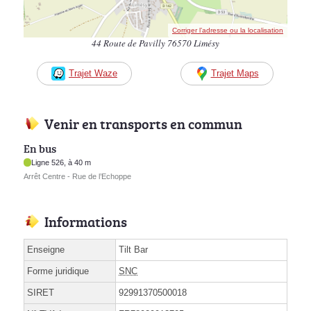
Corriger l’adresse ou la localisation
44 Route de Pavilly 76570 Limésy
Trajet Waze
Trajet Maps
Venir en transports en commun
En bus
Ligne 526, à 40 m
Arrêt Centre - Rue de l’Echoppe
Informations
Enseigne
Tilt Bar
Forme juridique
SNC
SIRET
92991370500018