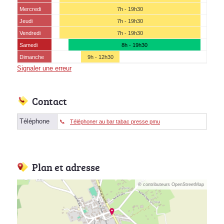
Mercredi
7h - 19h30
Jeudi
7h - 19h30
Vendredi
7h - 19h30
Samedi
8h - 19h30
Dimanche
9h - 12h30
Signaler une erreur
Contact
Téléphone
Téléphoner au bar tabac presse pmu
Plan et adresse
© contributeurs OpenStreetMap