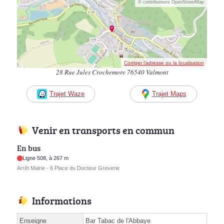
© contributeurs OpenStreetMap
Corriger l’adresse ou la localisation
28 Rue Jules Crochemore 76540 Valmont
Trajet Waze
Trajet Maps
Venir en transports en commun
En bus
Ligne 508, à 267 m
Arrêt Mairie - 6 Place du Docteur Greverie
Informations
Enseigne
Bar Tabac de l'Abbaye