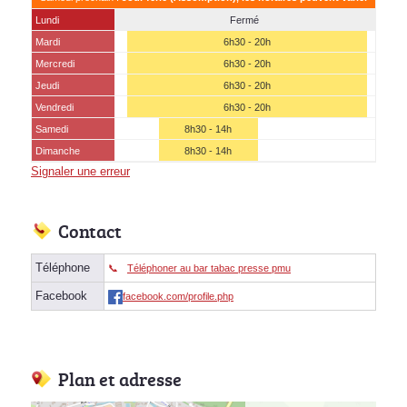
Lundi
Fermé
Mardi
6h30 - 20h
Mercredi
6h30 - 20h
Jeudi
6h30 - 20h
Vendredi
6h30 - 20h
Samedi
8h30 - 14h
(15 août)
Dimanche
8h30 - 14h
Signaler une erreur
Contact
Téléphone
Téléphoner au bar tabac presse pmu
Facebook
facebook.com/profile.php
Plan et adresse