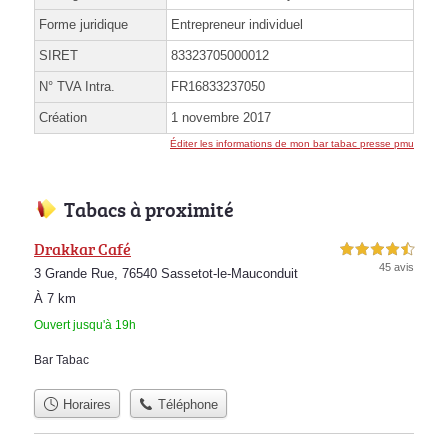
Forme juridique
Entrepreneur individuel
SIRET
83323705000012
N° TVA Intra.
FR16833237050
Création
1 novembre 2017
Éditer les informations de mon bar tabac presse pmu
Tabacs à proximité
Drakkar Café
4,5 étoiles sur 5
45 avis
3 Grande Rue, 76540 Sassetot-le-Mauconduit
À 7 km
Ouvert jusqu'à 19h
Bar Tabac
Horaires
Téléphone