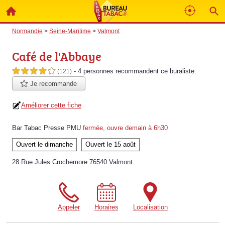
Normandie
>
Seine-Maritime
>
Valmont
Café de l'Abbaye
- 4 personnes
recommandent
ce buraliste.
4,0 étoiles sur 5
(121)
Je recommande
Améliorer cette fiche
Bar Tabac Presse PMU
fermée, ouvre demain à 6h30
Ouvert le dimanche
Ouvert le 15 août
28 Rue Jules Crochemore 76540 Valmont
Appeler
Horaires
Localisation