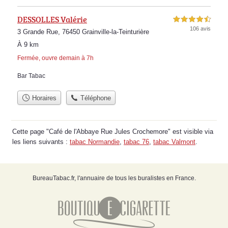
DESSOLLES Valérie
4,5 étoiles sur 5
106 avis
3 Grande Rue, 76450 Grainville-la-Teinturière
À 9 km
Fermée, ouvre demain à 7h
Bar Tabac
Horaires
Téléphone
Cette page "Café de l'Abbaye Rue Jules Crochemore" est visible via
les liens suivants :
tabac Normandie
,
tabac 76
,
tabac Valmont
.
BureauTabac.fr, l'annuaire de tous les buralistes en France.