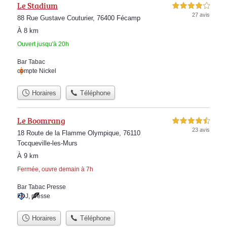
Le Stadium
4,0 étoiles sur 5
27 avis
88 Rue Gustave Couturier, 76400 Fécamp
À 8 km
Ouvert jusqu'à 20h
Bar Tabac
compte Nickel
Horaires
Téléphone
Le Boomrang
4,5 étoiles sur 5
23 avis
18 Route de la Flamme Olympique, 76110
Tocqueville-les-Murs
À 9 km
Fermée, ouvre demain à 7h
Bar Tabac Presse
FDJ
,
presse
Horaires
Téléphone